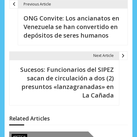
Previous Article
N
ONG Convite: Los ancianatos en
a
Venezuela se han convertido en
v
depósitos de seres humanos
e
g
Next Article
a
Sucesos: Funcionarios del SIPEZ
c
sacan de circulación a dos (2)
i
presuntos «lanzagranadas» en
La Cañada
ó
n
d
Related Articles
e
#NOTICIA