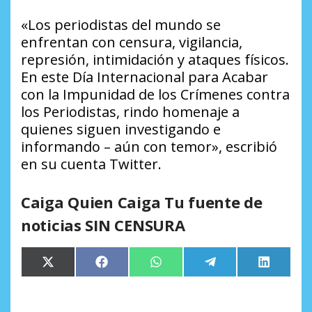
«Los periodistas del mundo se
enfrentan con censura, vigilancia,
represión, intimidación y ataques físicos.
En este Día Internacional para Acabar
con la Impunidad de los Crímenes contra
los Periodistas, rindo homenaje a
quienes siguen investigando e
informando – aún con temor», escribió
en su cuenta Twitter.
Caiga Quien Caiga Tu fuente de
noticias SIN CENSURA
Compartir
Compartir
Compartir
Compartir
Comparti
X
Facebook
WhatsApp
Telegram
LinkedIn
en
en
en
en
en
(Twitter)