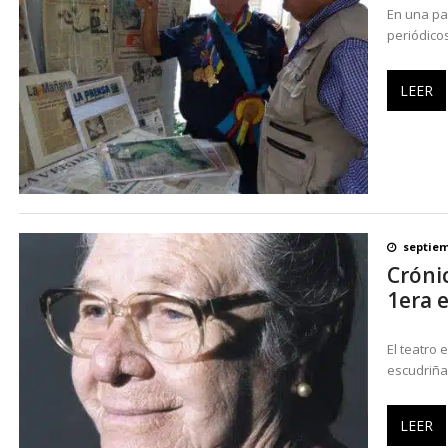
En una pa
periódico
LEER
septiem
Cróni
1era 
El teatro 
escudriña 
LEER