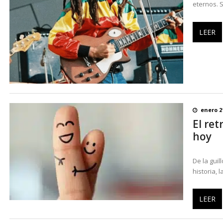
eternos. S
LEER
enero 2
El ret
hoy
De la guil
historia, 
LEER