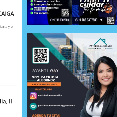
CAIGA
iana y el
a, II