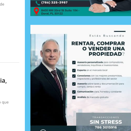
 de
ia,
do que