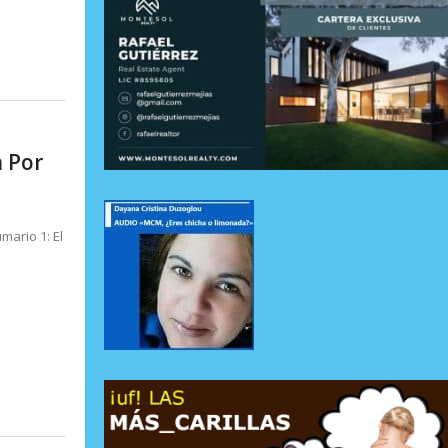
a Por
mario 1: El