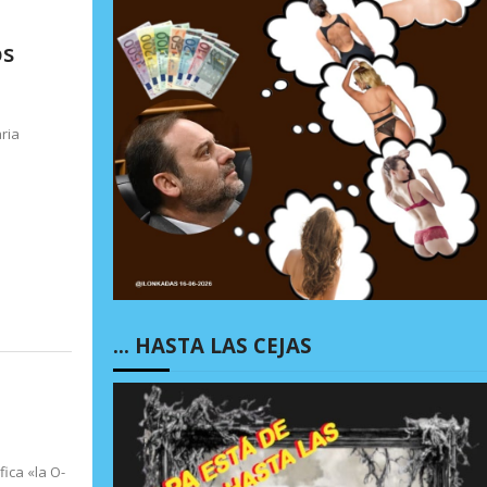
os
ria
… HASTA LAS CEJAS
ica «la O-