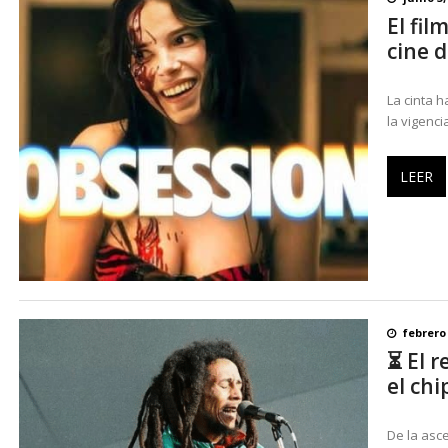
El fi
cine d
La cinta 
la vigenci
LEER
febrero 
⏳ El r
el ch
De la asc