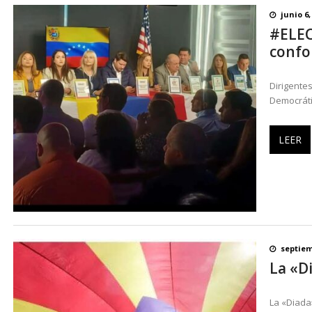
junio 6,
#ELEC
confo
Dirigentes
Democráti
LEER
septiem
La «D
La «Diada»