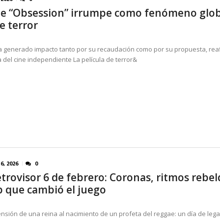
lme “Obsession” irrumpe como fenómeno glob
e terror
ha generado impacto tanto por su recaudación como por su propuesta, re
a del cine independiente La película de terror&
6, 2026
0
etrovisor 6 de febrero: Coronas, ritmos rebel
ip que cambió el juego
ensión de una reina al nacimiento de un profeta del reggae: un día de leg