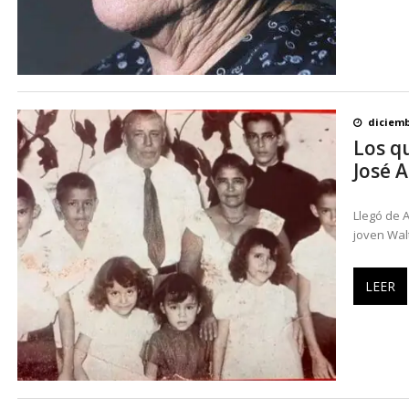
diciemb
Los qu
José 
Llegó de A
joven Wal
LEER