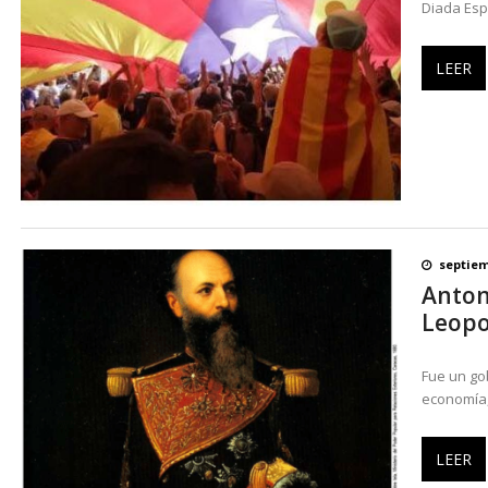
Diada Espa
LEER
septiem
Anton
Leopo
Fue un go
economía,
LEER