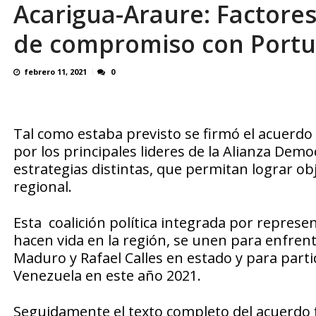
Acarigua-Araure: Factore
OVP denunció 15 años de violación sistemá
de compromiso con Port
febrero 11, 2021
0
Tal como estaba previsto se firmó el acuerd
por los principales lideres de la Alianza Dem
estrategias distintas, que permitan lograr obje
regional.
Esta coalición política integrada por represen
hacen vida en la región, se unen para enfrent
Maduro y Rafael Calles en estado y para parti
Venezuela en este año 2021.
Seguidamente el texto completo del acuerdo f