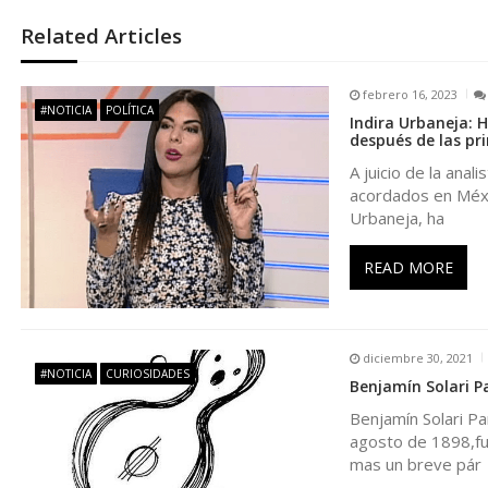
e
Related Articles
g
febrero 16, 2023
a
#NOTICIA
POLÍTICA
Indira Urbaneja: 
después de las pr
c
A juicio de la anal
acordados en México
i
Urbaneja, ha
ó
READ MORE
n
diciembre 30, 2021
d
#NOTICIA
CURIOSIDADES
Benjamín Solari P
Benjamín Solari Pa
e
agosto de 1898,fue
mas un breve pár