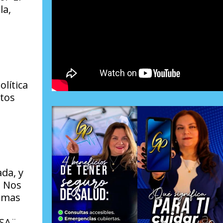
la,
lítica
ntos
ada, y
. Nos
ximas
SA¨.