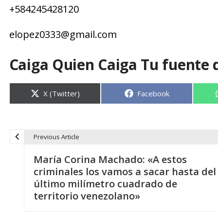
+
584245428120
elopez0333
@
gmail.com
Caiga Quien Caiga Tu fuente 
Compartir
Compartir
X (Twitter)
Facebook
en
en
Previous Article
N
María Corina Machado: «A estos
a
criminales los vamos a sacar hasta del
último milímetro cuadrado de
v
territorio venezolano»