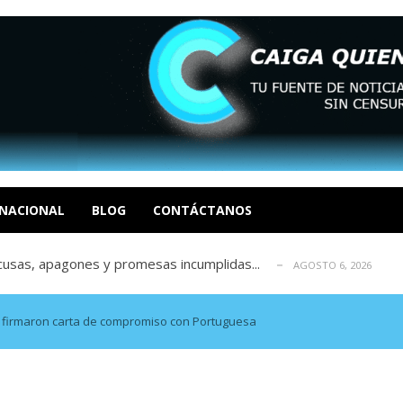
tica de derechos humanos en el Minister...
AGOSTO 6, 2026
 en un mercado impulsado por el auge de...
AGOSTO 6, 2026
o en La Guaira que hasta ahora no había ...
NACIONAL
BLOG
CONTÁCTANOS
AGOSTO 6, 2026
idad? Por Dayana Cristina Duzoglou L.
AGOSTO 6, 2026
xcusas, apagones y promesas incumplidas...
AGOSTO 6, 2026
tica de derechos humanos en el Minister...
AGOSTO 6, 2026
 en un mercado impulsado por el auge de...
AGOSTO 6, 2026
s firmaron carta de compromiso con Portuguesa
o en La Guaira que hasta ahora no había ...
AGOSTO 6, 2026
idad? Por Dayana Cristina Duzoglou L.
AGOSTO 6, 2026
xcusas, apagones y promesas incumplidas...
AGOSTO 6, 2026