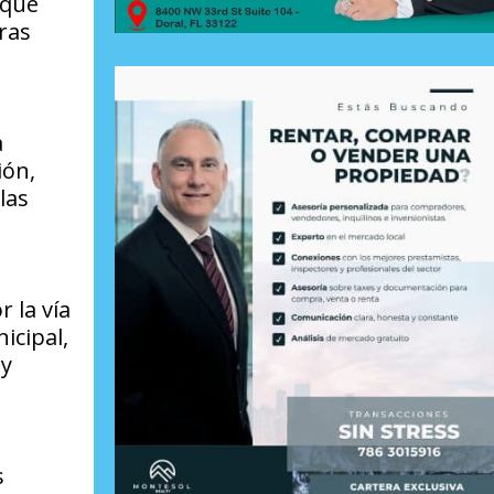
 que
ras
a
ión,
las
 la vía
icipal,
 y
s