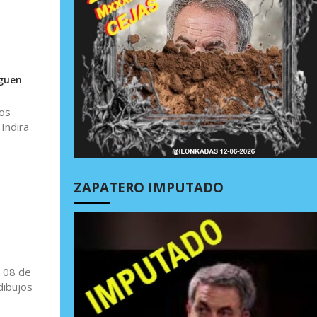
eguen
dos
 Indira
ZAPATERO IMPUTADO
l 08 de
dibujos