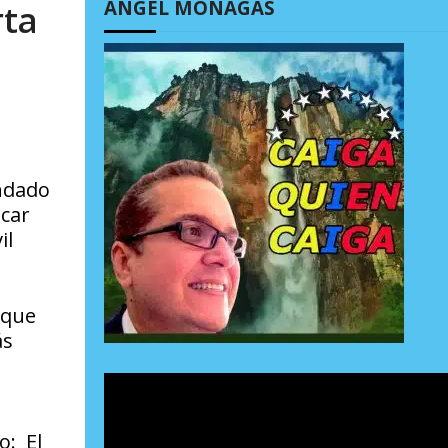
ÁNGEL MONAGAS
rta
endado
scar
il
 que
ás
o: El