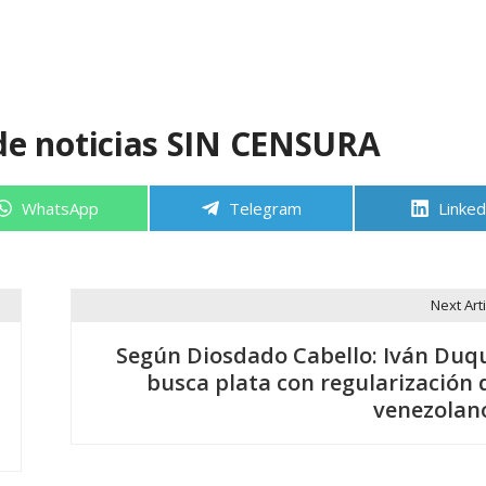
de noticias SIN CENSURA
Compartir
Compartir
Compa
WhatsApp
Telegram
Linked
en
en
en
Next Arti
Según Diosdado Cabello: Iván Duq
busca plata con regularización 
venezolan