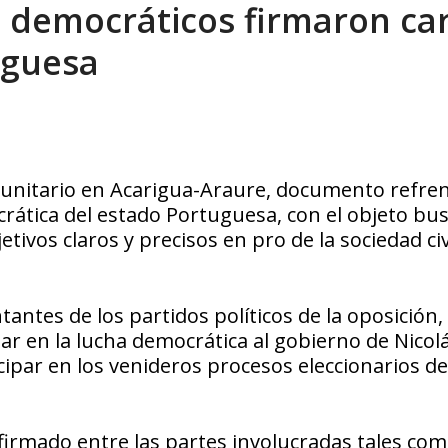
s democráticos firmaron ca
tica de derechos humanos en el Minister...
AGOSTO 6, 2026
uguesa
o unitario en Acarigua-Araure, documento refr
ocrática del estado Portuguesa, con el objeto bu
tivos claros y precisos en pro de la sociedad civ
tantes de los partidos políticos de la oposición,
ar en la lucha democrática al gobierno de Nicol
cipar en los venideros procesos eleccionarios de
irmado entre las partes involucradas tales com