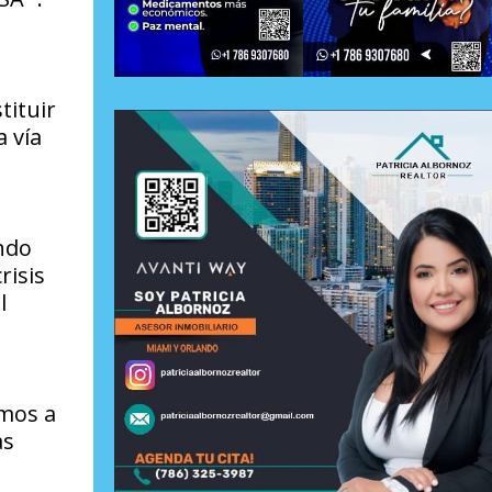
tituir
a vía
ndo
risis
l
amos a
as