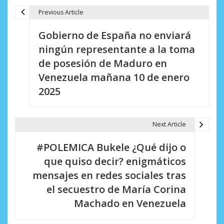
Previous Article
N
Gobierno de España no enviará
a
ningún representante a la toma
v
de posesión de Maduro en
e
Venezuela mañana 10 de enero
2025
g
a
Next Article
c
i
#POLEMICA Bukele ¿Qué dijo o
que quiso decir? enigmáticos
ó
mensajes en redes sociales tras
n
el secuestro de María Corina
d
Machado en Venezuela
e