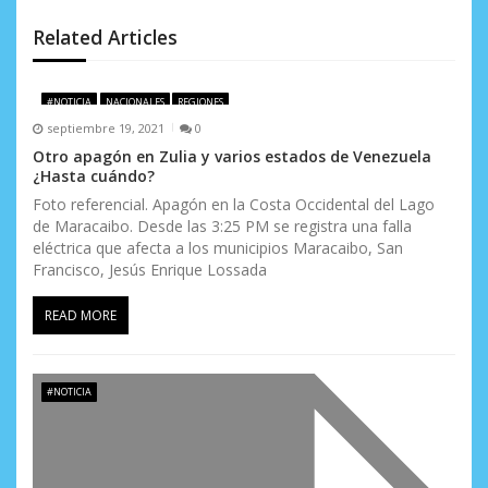
e
Related Articles
n
t
#NOTICIA
NACIONALES
REGIONES
septiembre 19, 2021
0
r
Otro apagón en Zulia y varios estados de Venezuela
¿Hasta cuándo?
a
Foto referencial. Apagón en la Costa Occidental del Lago
d
de Maracaibo. Desde las 3:25 PM se registra una falla
eléctrica que afecta a los municipios Maracaibo, San
a
Francisco, Jesús Enrique Lossada
s
READ MORE
#NOTICIA