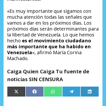
«Es muy importante que sigamos con
mucha atención todas las señales que
vamos a dar en los próximos días. Los
próximos días serán determinantes para
la libertad de Venezuela. Lo que hemos
hecho
es el movimiento ciudadano
más importante que ha habido en
Venezuela
«, afirmó María Corina
Machado.
Caiga Quien Caiga Tu fuente de
noticias SIN CENSURA
Compartir
Compartir
Compartir
Compartir
Comparti
X
Facebook
WhatsApp
Telegram
LinkedIn
en
en
en
en
en
(Twitter)