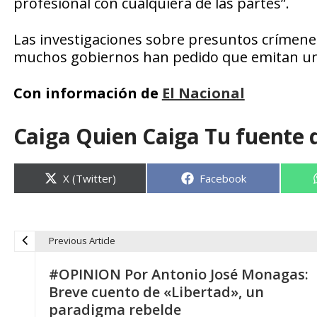
profesional con cualquiera de las partes”.
Las investigaciones sobre presuntos crímen
muchos gobiernos han pedido que emitan un
Con información de
El Nacional
Caiga Quien Caiga Tu fuente 
Compartir
Compartir
X (Twitter)
Facebook
en
en
Previous Article
N
#OPINION Por Antonio José Monagas:
a
Breve cuento de «Libertad», un
paradigma rebelde