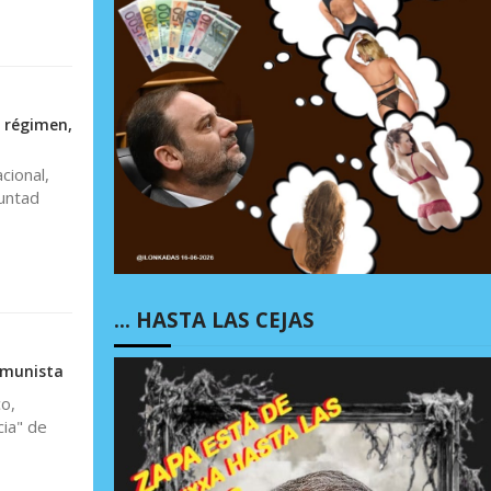
 régimen,
cional,
luntad
… HASTA LAS CEJAS
omunista
o,
ia" de