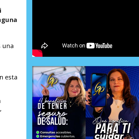
i
inguna
s una
n esta
n
,