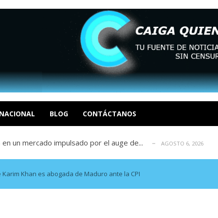
tica de derechos humanos en el Minister...
AGOSTO 6, 2026
 en un mercado impulsado por el auge de...
AGOSTO 6, 2026
o en La Guaira que hasta ahora no había ...
AGOSTO 6, 2026
idad? Por Dayana Cristina Duzoglou L.
AGOSTO 6, 2026
xcusas, apagones y promesas incumplidas...
AGOSTO 6, 2026
tica de derechos humanos en el Minister...
NACIONAL
BLOG
CONTÁCTANOS
AGOSTO 6, 2026
 en un mercado impulsado por el auge de...
AGOSTO 6, 2026
o en La Guaira que hasta ahora no había ...
AGOSTO 6, 2026
idad? Por Dayana Cristina Duzoglou L.
AGOSTO 6, 2026
xcusas, apagones y promesas incumplidas...
AGOSTO 6, 2026
 Karim Khan es abogada de Maduro ante la CPI
tica de derechos humanos en el Minister...
AGOSTO 6, 2026