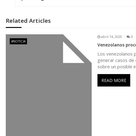
v
e
Related Articles
g
abril 14, 2020
0
#NOTICIA
Venezolanos proc
a
Los venezolanos p
generar casos de 
c
sobre un posible 
i
READ MORE
ó
n
d