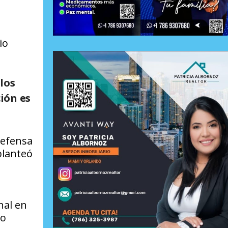
io
los
ción es
defensa
planteó
nal en
 o