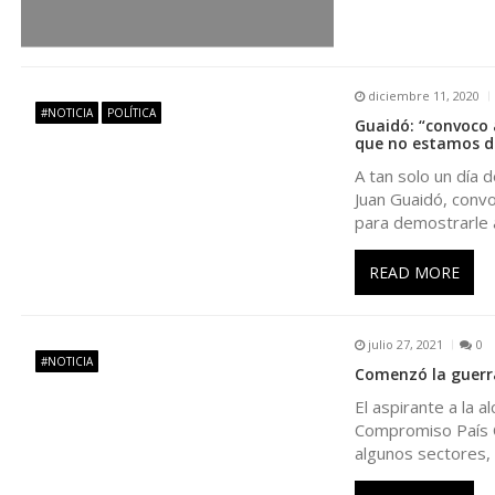
e
e
diciembre 11, 2020
#NOTICIA
POLÍTICA
n
Guaidó: “convoco 
que no estamos di
t
A tan solo un día 
Juan Guaidó, convo
para demostrarle 
r
READ MORE
a
d
julio 27, 2021
0
#NOTICIA
Comenzó la guerra
a
El aspirante a la 
Compromiso País C
s
algunos sectores,