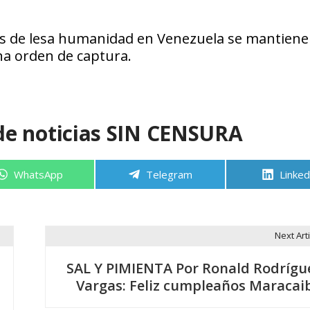
es de lesa humanidad en Venezuela se mantiene
a orden de captura.
de noticias SIN CENSURA
Compartir
Compartir
Compa
WhatsApp
Telegram
Linked
en
en
en
Next Arti
SAL Y PIMIENTA Por Ronald Rodrígu
Vargas: Feliz cumpleaños Maracai