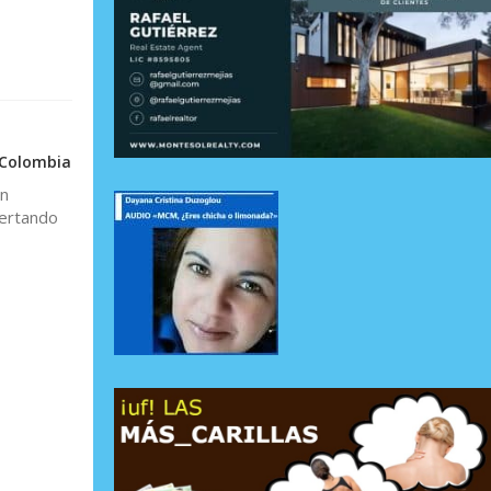
 Colombia
an
lertando