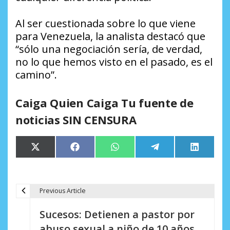
Al ser cuestionada sobre lo que viene
para Venezuela, la analista destacó que
“sólo una negociación sería, de verdad,
no lo que hemos visto en el pasado, es el
camino”.
Caiga Quien Caiga Tu fuente de
noticias SIN CENSURA
Compartir
Compartir
Compartir
Compartir
Comparti
X
Facebook
WhatsApp
Telegram
LinkedIn
en
en
en
en
en
(Twitter)
Previous Article
N
Sucesos: Detienen a pastor por
a
abuso sexual a niño de 10 años