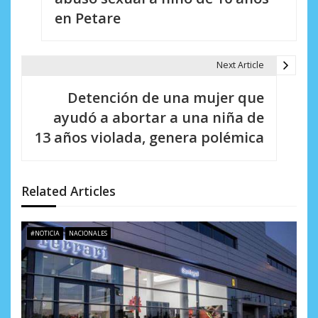
v
en Petare
e
g
Next Article
a
Detención de una mujer que
c
ayudó a abortar a una niña de
i
13 años violada, genera polémica
ó
n
Related Articles
d
e
#NOTICIA
NACIONALES
e
n
t