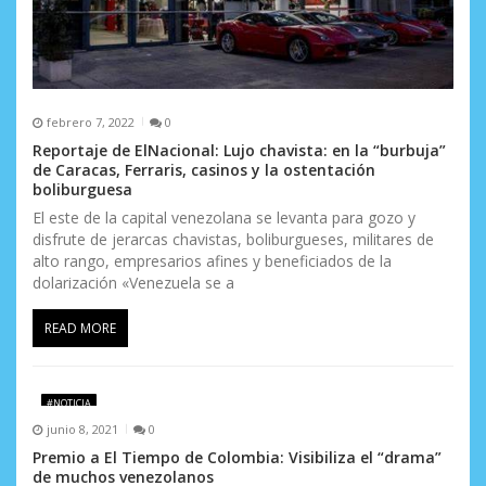
r
a
d
febrero 7, 2022
0
a
Reportaje de ElNacional: Lujo chavista: en la “burbuja”
de Caracas, Ferraris, casinos y la ostentación
s
boliburguesa
El este de la capital venezolana se levanta para gozo y
disfrute de jerarcas chavistas, boliburgueses, militares de
alto rango, empresarios afines y beneficiados de la
dolarización «Venezuela se a
READ MORE
#NOTICIA
junio 8, 2021
0
Premio a El Tiempo de Colombia: Visibiliza el “drama”
de muchos venezolanos