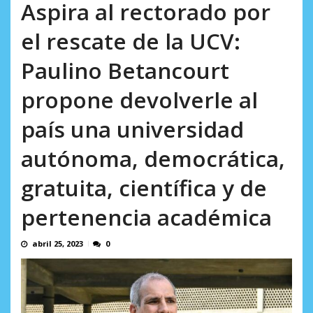
incumplidas...
Aspira al rectorado por
AGOSTO 6, 2026
el rescate de la UCV:
Paulino Betancourt
propone devolverle al
país una universidad
autónoma, democrática,
gratuita, científica y de
pertenencia académica
abril 25, 2023
0