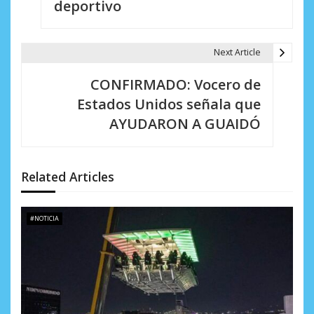
deportivo
e
g
Next Article
a
CONFIRMADO: Vocero de
c
Estados Unidos señala que
i
AYUDARON A GUAIDÓ
ó
n
Related Articles
d
e
#NOTICIA
e
n
t