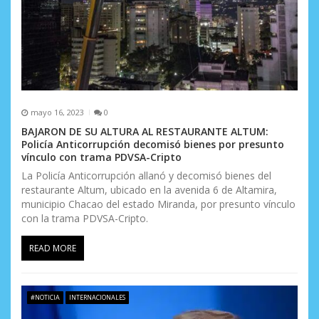
r
a
d
a
s
mayo 16, 2023
0
BAJARON DE SU ALTURA AL RESTAURANTE ALTUM:
Policía Anticorrupción decomisó bienes por presunto
vínculo con trama PDVSA-Cripto
La Policía Anticorrupción allanó y decomisó bienes del
restaurante Altum, ubicado en la avenida 6 de Altamira,
municipio Chacao del estado Miranda, por presunto vínculo
con la trama PDVSA-Cripto.
READ MORE
#NOTICIA
INTERNACIONALES