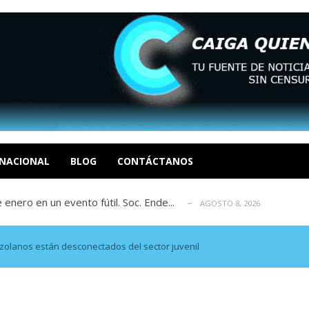
eón R
AGOSTO 8, 2026
tratégica, Realpolitik y el Desmante...
AGOSTO 8, 2026
 García
NACIONAL
BLOG
CONTÁCTANOS
AGOSTO 7, 2026
 enero en un evento fútil. Soc. Ende...
AGOSTO 8, 2026
osé Luis Centeno S
AGOSTO 8, 2026
eón R
AGOSTO 8, 2026
tratégica, Realpolitik y el Desmante...
AGOSTO 8, 2026
nezolanos están desconectados del sector juvenil
 García
AGOSTO 7, 2026
 enero en un evento fútil. Soc. Ende...
AGOSTO 8, 2026
osé Luis Centeno S
AGOSTO 8, 2026