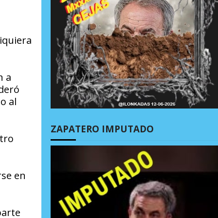
iquiera
n a
ideró
o al
ZAPATERO IMPUTADO
tro
rse en
parte