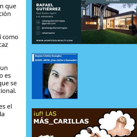
ón que
ción
sí como
caz
 un
o es
que se
ional.
es el
la