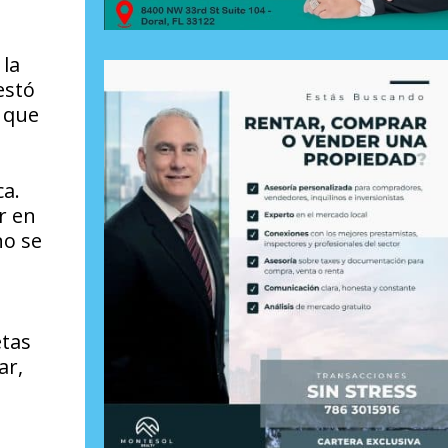
 la
estó
a que
ca.
r en
no se
etas
ar,