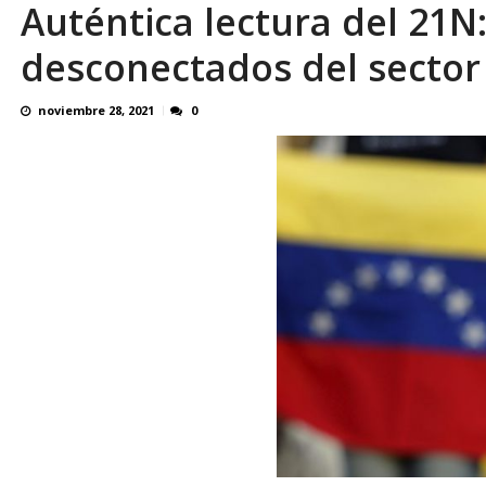
Auténtica lectura del 21N
¿QUE PROTEGES TU? Por: Miguel Ángel L
desconectados del sector 
noviembre 28, 2021
0