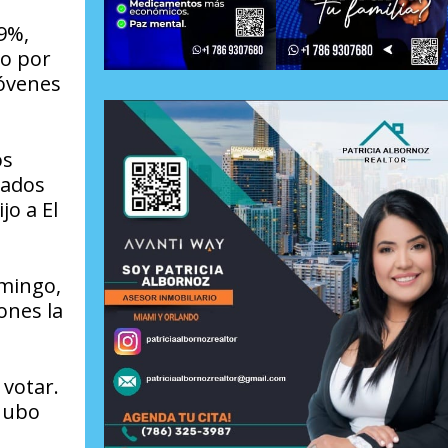
,9%,
do por
jóvenes
os
tados
jo a El
omingo,
ones la
 votar.
 hubo