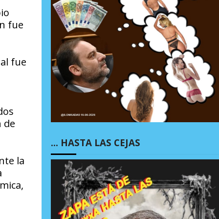
io
én fue
al fue
dos
n de
… HASTA LAS CEJAS
nte la
a
mica,