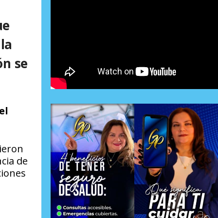
ue
la
ón se
el
tieron
cia de
ciones