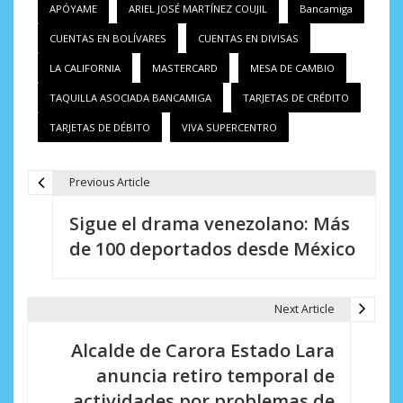
APÓYAME
ARIEL JOSÉ MARTÍNEZ COUJIL
Bancamiga
CUENTAS EN BOLÍVARES
CUENTAS EN DIVISAS
LA CALIFORNIA
MASTERCARD
MESA DE CAMBIO
TAQUILLA ASOCIADA BANCAMIGA
TARJETAS DE CRÉDITO
TARJETAS DE DÉBITO
VIVA SUPERCENTRO
Previous Article
N
Sigue el drama venezolano: Más
a
de 100 deportados desde México
v
e
Next Article
g
Alcalde de Carora Estado Lara
a
anuncia retiro temporal de
c
actividades por problemas de