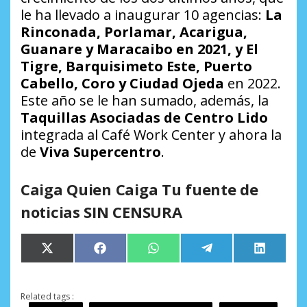
le ha llevado a inaugurar 10 agencias:
La
Rinconada, Porlamar, Acarigua,
Guanare y Maracaibo en 2021, y El
Tigre, Barquisimeto Este, Puerto
Cabello, Coro y Ciudad Ojeda
en 2022.
Este año se le han sumado, además, la
Taquillas Asociadas de Centro Lido
integrada al Café Work Center y ahora la
de
Viva Supercentro
.
Caiga Quien Caiga Tu fuente de
noticias SIN CENSURA
Compartir
Compartir
Compartir
Compartir
Comparti
X
Facebook
WhatsApp
Telegram
LinkedIn
en
en
en
en
en
(Twitter)
Related tags :