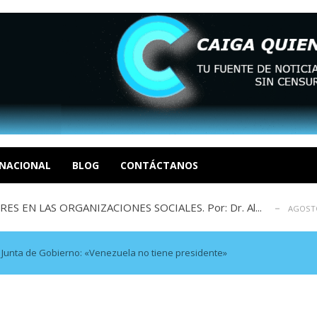
sbastador costo del colapso eléctrico en...
AGOSTO 7, 2026
idad? Por Dayana Cristina Duzoglou L.
AGOSTO 6, 2026
xcusas, apagones y promesas incumplidas...
NACIONAL
BLOG
CONTÁCTANOS
AGOSTO 6, 2026
 EN LAS ORGANIZACIONES SOCIALES. Por: Dr. Al...
AGOSTO
negociación en la política: distinc...
AGOSTO 7, 2026
sbastador costo del colapso eléctrico en...
AGOSTO 7, 2026
idad? Por Dayana Cristina Duzoglou L.
AGOSTO 6, 2026
Junta de Gobierno: «Venezuela no tiene presidente»
xcusas, apagones y promesas incumplidas...
AGOSTO 6, 2026
 EN LAS ORGANIZACIONES SOCIALES. Por: Dr. Al...
AGOSTO
negociación en la política: distinc...
AGOSTO 7, 2026