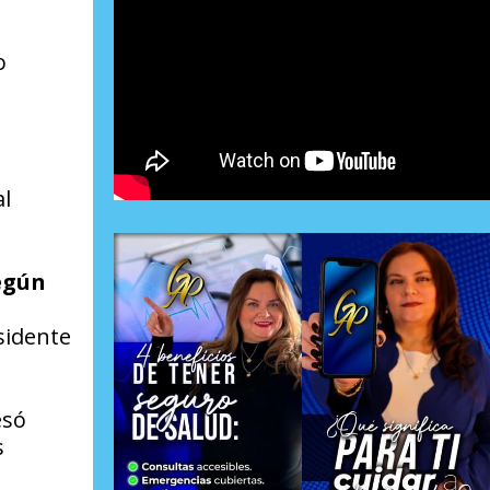
o
al
según
esidente
esó
s