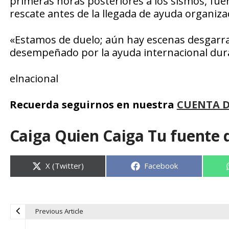
primeras horas posteriores a los sismos, fu
rescate antes de la llegada de ayuda organiza
«Estamos de duelo; aún hay escenas desgarra
desempeñado por la ayuda internacional dura
elnacional
Recuerda seguirnos en nuestra
CUENTA 
Caiga Quien Caiga Tu fuente 
Compartir
Compartir
X (Twitter)
Facebook
en
en
Previous Article
N