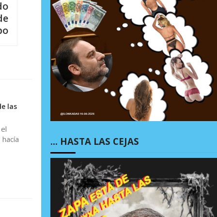
do
de
bo
e las
el
 hacía
… HASTA LAS CEJAS