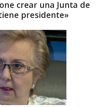
one crear una Junta de
sbastador costo del colapso eléctrico en...
AGOSTO 7, 2026
tiene presidente»