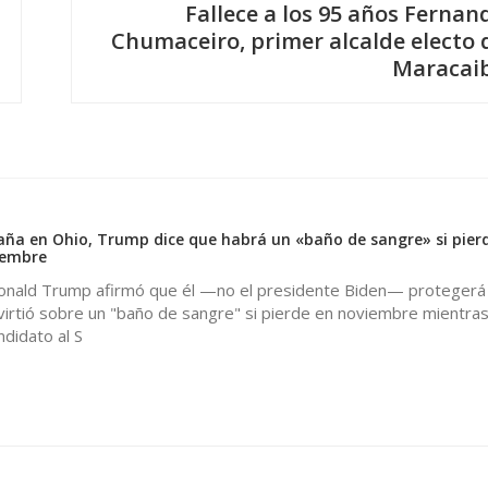
Fallece a los 95 años Fernan
Chumaceiro, primer alcalde electo 
Maracai
0
ña en Ohio, Trump dice que habrá un «baño de sangre» si pierd
iembre
onald Trump afirmó que él —no el presidente Biden— protegerá 
virtió sobre un "baño de sangre" si pierde en noviembre mientras
didato al S