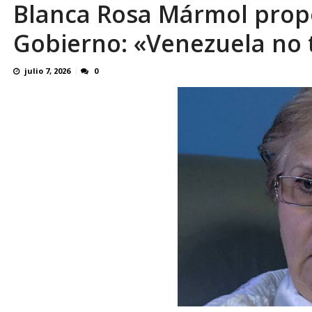
Blanca Rosa Mármol prop
En 8 meses «876 horas de apagones» El de
Gobierno: «Venezuela no 
julio 7, 2026
0