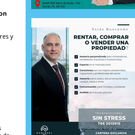
con
res y
s