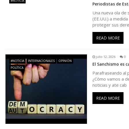
#NOTICIA
Periodistas de Es
d
Una nueva ola de s
(EE.UU.) a medida 
e
proteger sus der
e
READ MORE
n
julio 12, 2026
0
#NOTICIA
INTERNACIONALES
OPINIÓN
El Sanchismo es ca
t
POLÍTICA
Parafraseando al 
¿Cómo vamos a des
r
noticias y ate cab
a
READ MORE
d
a