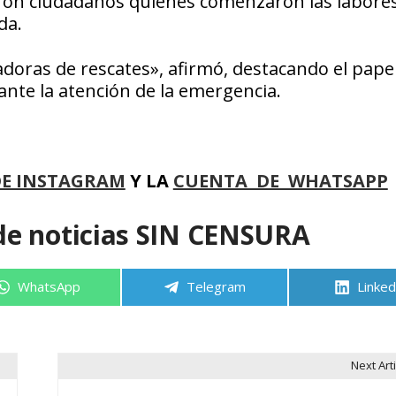
eron ciudadanos quienes comenzaron las labore
da.
doras de rescates», afirmó, destacando el pape
nte la atención de la emergencia.
DE INSTAGRAM
Y LA
CUENTA DE WHATSAPP
de noticias SIN CENSURA
Compartir
Compartir
Compa
WhatsApp
Telegram
Linked
en
en
en
Next Arti