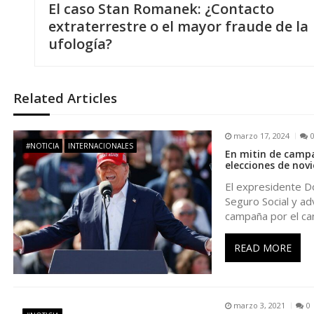
El caso Stan Romanek: ¿Contacto
a
extraterrestre o el mayor fraude de la
ufología?
v
e
Related Articles
g
marzo 17, 2024
#NOTICIA
INTERNACIONALES
En mitin de campa
a
elecciones de nov
El expresidente D
c
Seguro Social y ad
campaña por el can
i
READ MORE
ó
n
marzo 3, 2021
0