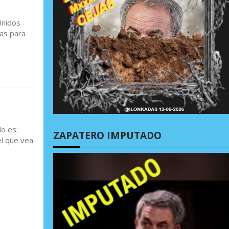
Unidos
zas para
o es:
ZAPATERO IMPUTADO
l que vea