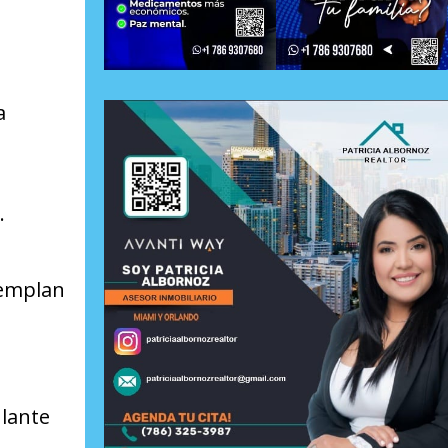
a
.
templan
ulante