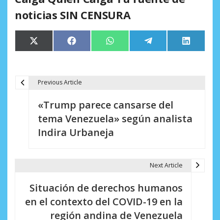
noticias SIN CENSURA
Compartir
Compartir
Compartir
Compartir
Comparti
X
Facebook
WhatsApp
Telegram
LinkedIn
en
en
en
en
en
(Twitter)
Previous Article
N
«Trump parece cansarse del
a
tema Venezuela» según analista
v
Indira Urbaneja
e
g
Next Article
a
Situación de derechos humanos
c
en el contexto del COVID-19 en la
i
región andina de Venezuela