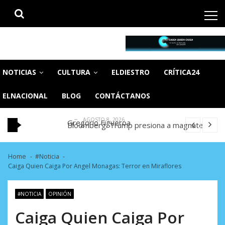
Skip
Skip
to
to
navigation
content
CaigaQuienCaiga.net
Tu fuente de noticias SIN CENSURA
Ferran Torres acepta fichar por el PSG y
NOTICIAS
CULTURA
ELDIESTRO
CRÍTICA24
Barcelona espera una oferta formal
Simeone cierra la puerta a la salida de Julián
AGOSTO 8, 2026
Álvarez del Atlético
El fútbol despide a Jorge Messi, padre y
ELNACIONAL
BLOG
CONTÁCTANOS
AGOSTO 8, 2026
representante del astro argentino
El modelo rentista en Venezuela. Por: José
AGOSTO 8, 2026
Gregorio Figueroa
Bloomberg: Trump presiona a magnate
AGOSTO 8, 2026
petrolero para que abandone sus
Ferran Torres acepta fichar por el PSG y
inversiones ...
Barcelona espera una oferta formal
Simeone cierra la puerta a la salida de Julián
Home
#Noticia
AGOSTO 8, 2026
AGOSTO 8, 2026
Caiga Quien Caiga Por Angel Monagas: Terror en Miraflores
Álvarez del Atlético
El fútbol despide a Jorge Messi, padre y
AGOSTO 8, 2026
representante del astro argentino
El modelo rentista en Venezuela. Por: José
#NOTICIA
OPINIÓN
AGOSTO 8, 2026
Gregorio Figueroa
Bloomberg: Trump presiona a magnate
AGOSTO 8, 2026
Caiga Quien Caiga Por
petrolero para que abandone sus
Ferran Torres acepta fichar por el PSG y