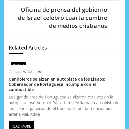
c
Oficina de prensa del gobierno
i
de Israel celebró cuarta cumbre
de medios cristianos
ó
n
d
Related Articles
e
#NOTICIA
e
marzo 9, 2021
0
n
Gandoleros se alzan en autopista de los Llanos:
Gobernador de Portuguesa incumple con el
t
combustible
Los gandoleros de Portuguesa se alzaron otra vez en la
r
autopista José Antonio Páez​​, también llamada autopista de
los Llanos, paralizando el transporte por la mencionada
a
arteria vial. Advie
d
READ MORE