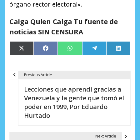
órgano rector electoral».
Caiga Quien Caiga Tu fuente de
noticias SIN CENSURA
Compartir
Compartir
Compartir
Compartir
Comparti
X
Facebook
WhatsApp
Telegram
LinkedIn
en
en
en
en
en
(Twitter)
Previous Article
N
Lecciones que aprendí gracias a
a
Venezuela y la gente que tomó el
v
poder en 1999, Por Eduardo
e
Hurtado
g
a
Next Article