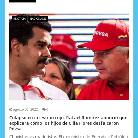
a
s
#NOTICIA
NACIONALES
agosto 30, 2022
0
Colapso en intestino rojo: Rafael Ramírez anunció que
explicará cómo los hijos de Cilia Flores desfalcaron
Pdvsa
Chavistas vs maduristas El exministro de Energía y Petróleo