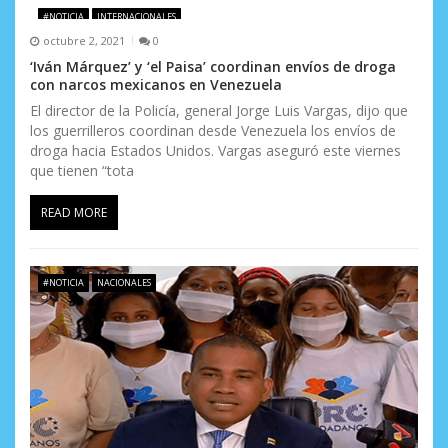
n
#NOTICIA
INTERNACIONALES
d
octubre 2, 2021
0
‘Iván Márquez’ y ‘el Paisa’ coordinan envíos de droga
e
con narcos mexicanos en Venezuela
e
El director de la Policía, general Jorge Luis Vargas, dijo que
los guerrilleros coordinan desde Venezuela los envíos de
n
droga hacia Estados Unidos. Vargas aseguró este viernes
que tienen “tota
t
READ MORE
r
a
#NOTICIA
NACIONALES
d
a
s