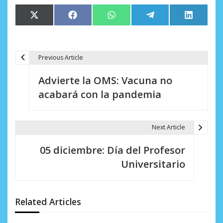
Compartir
Compartir
Compartir
Compartir
Comparti
X
Facebook
WhatsApp
Telegram
LinkedIn
en
en
en
en
en
(Twitter)
Previous Article
N
Advierte la OMS: Vacuna no
a
acabará con la pandemia
v
e
Next Article
g
05 diciembre: Día del Profesor
a
Universitario
c
i
Related Articles
ó