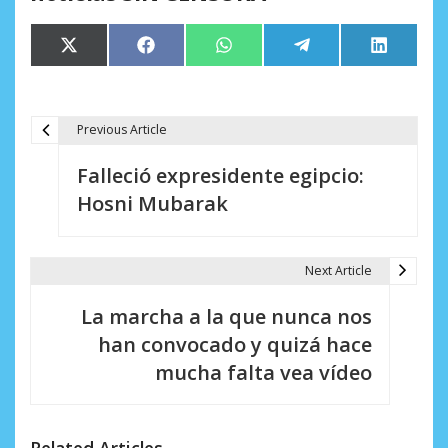
Compartir
Compartir
Compartir
Compartir
Comparti
X
Facebook
WhatsApp
Telegram
LinkedIn
en
en
en
en
en
(Twitter)
Previous Article
N
Falleció expresidente egipcio:
a
Hosni Mubarak
v
e
Next Article
g
La marcha a la que nunca nos
a
han convocado y quizá hace
c
mucha falta vea vídeo
i
ó
Related Articles