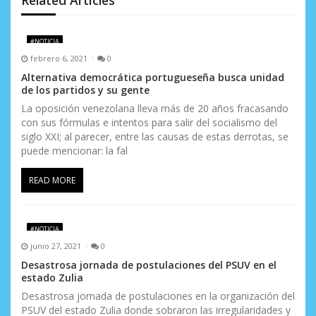
n
d
#NOTICIA
febrero 6, 2021
0
e
Alternativa democrática portugueseña busca unidad
e
de los partidos y su gente
La oposición venezolana lleva más de 20 años fracasando
n
con sus fórmulas e intentos para salir del socialismo del
siglo XXI; al parecer, entre las causas de estas derrotas, se
t
puede mencionar: la fal
r
READ MORE
a
d
#NOTICIA
a
junio 27, 2021
0
Desastrosa jornada de postulaciones del PSUV en el
s
estado Zulia
Desastrosa jornada de postulaciones en la organización del
PSUV del estado Zulia donde sobraron las irregularidades y