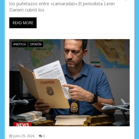
los puñetazos entre «camaradas».El periodista Lenin
Danieri cubrió los
READ MORE
#NOTICIA
OPINIÓN
julio 29, 2026
0