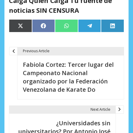
Caiga Quien Caiga Tu fuente de
noticias SIN CENSURA
Compartir
Compartir
Compartir
Compartir
Comparti
X
Facebook
WhatsApp
Telegram
LinkedIn
en
en
en
en
en
(Twitter)
Previous Article
N
Fabiola Cortez: Tercer lugar del
a
Campeonato Nacional
v
organizado por la Federación
e
Venezolana de Karate Do
g
a
Next Article
c
¿Universidades sin
i
universitarios? Por Antonio José