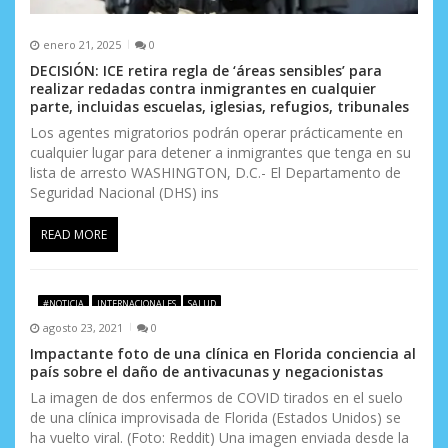
s
enero 21, 2025
0
DECISIÓN: ICE retira regla de ‘áreas sensibles’ para
realizar redadas contra inmigrantes en cualquier
parte, incluidas escuelas, iglesias, refugios, tribunales
Los agentes migratorios podrán operar prácticamente en
cualquier lugar para detener a inmigrantes que tenga en su
lista de arresto WASHINGTON, D.C.- El Departamento de
Seguridad Nacional (DHS) ins
READ MORE
#NOTICIA
INTERNACIONALES
SALUD
agosto 23, 2021
0
Impactante foto de una clínica en Florida conciencia al
país sobre el daño de antivacunas y negacionistas
La imagen de dos enfermos de COVID tirados en el suelo
de una clínica improvisada de Florida (Estados Unidos) se
ha vuelto viral. (Foto: Reddit) Una imagen enviada desde la