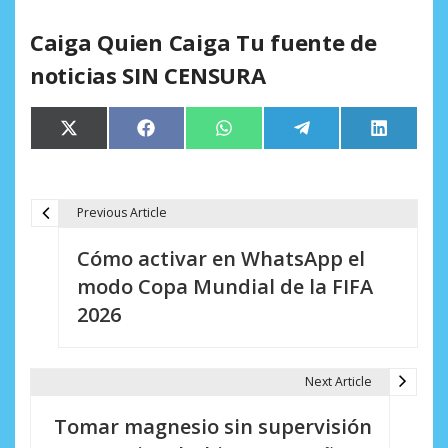
Caiga Quien Caiga Tu fuente de
noticias SIN CENSURA
Compartir
Compartir
Compartir
Compartir
Comparti
X
Facebook
WhatsApp
Telegram
LinkedIn
en
en
en
en
en
(Twitter)
Previous Article
N
Cómo activar en WhatsApp el
a
modo Copa Mundial de la FIFA
v
2026
e
g
Next Article
a
Tomar magnesio sin supervisión
c