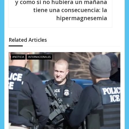
y como si no hubiera un mañana
i
tiene una consecuencia: la
hipermagnesemia
ó
n
d
Related Articles
e
#NOTICIA
INTERNACIONALES
e
n
t
r
a
d
a