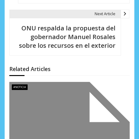
e
g
Next Article
a
ONU respalda la propuesta del
c
gobernador Manuel Rosales
i
sobre los recursos en el exterior
ó
n
Related Articles
d
e
#NOTICIA
e
n
t
r