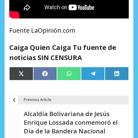
Fuente LaOpinión.com
Caiga Quien Caiga Tu fuente de
noticias SIN CENSURA
Compartir
Compartir
Compartir
Compartir
Comparti
X
Facebook
WhatsApp
Telegram
LinkedIn
en
en
en
en
en
(Twitter)
Previous Article
N
Alcaldía Bolivariana de Jesús
a
Enrique Lossada conmemoró el
v
Día de la Bandera Nacional