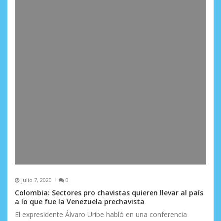
a
d
a
s
julio 7, 2020
0
Colombia: Sectores pro chavistas quieren llevar al país
a lo que fue la Venezuela prechavista
El expresidente Álvaro Uribe habló en una conferencia