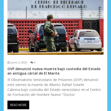
e
n
t
r
a
d
a
s
junio 5, 2026
0
OVP denunció nueva muerte bajo custodia del Estado
en antigua cárcel de El Marite
El Observatorio Venezolano de Prisiones (OVP) denunció
este viernes la muerte de Alberto Rafael Solarte
Cabrera bajo custodia del Estado venezolano en el Centro
de Formación del Hombre Nuevo “Doctor
READ MORE