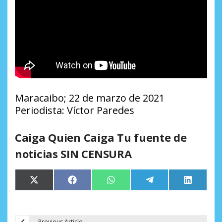
Maracaibo; 22 de marzo de 2021
Periodista: Víctor Paredes
Caiga Quien Caiga Tu fuente de
noticias SIN CENSURA
Compartir
Compartir
Compartir
Compartir
Comparti
X
Facebook
WhatsApp
Telegram
LinkedIn
en
en
en
en
en
(Twitter)
Previous Article