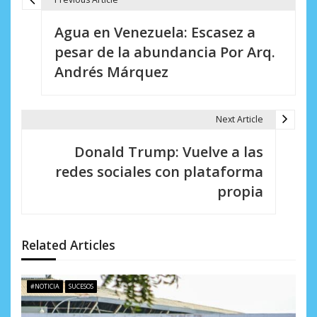
N
Agua en Venezuela: Escasez a
a
pesar de la abundancia Por Arq.
v
Andrés Márquez
e
g
Next Article
a
Donald Trump: Vuelve a las
c
redes sociales con plataforma
i
propia
ó
n
Related Articles
d
e
#NOTICIA
SUCESOS