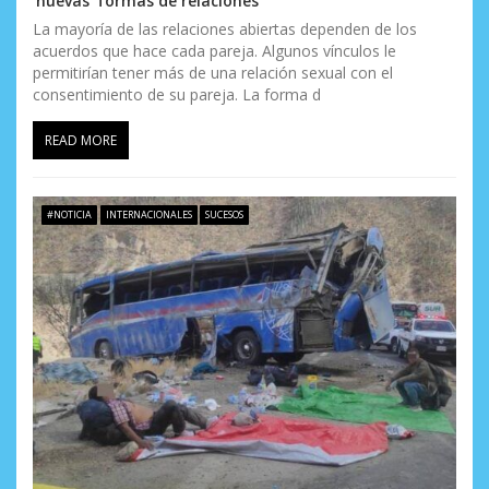
‘nuevas’ formas de relaciones
La mayoría de las relaciones abiertas dependen de los
acuerdos que hace cada pareja. Algunos vínculos le
permitirían tener más de una relación sexual con el
consentimiento de su pareja. La forma d
READ MORE
#NOTICIA
INTERNACIONALES
SUCESOS