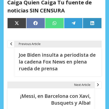
Caiga Quien Caiga Tu fuente de
noticias SIN CENSURA
Compartir
Compartir
Compartir
Compartir
Comparti
X
Facebook
WhatsApp
Telegram
LinkedIn
en
en
en
en
en
(Twitter)
Previous Article
N
Joe Biden insulta a periodista de
a
la cadena Fox News en plena
v
rueda de prensa
e
g
Next Article
a
¡Messi, en Barcelona con Xavi,
c
Busquets y Alba!