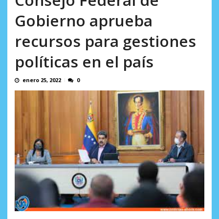
incumplidas...
AGOSTO 6, 2026
Gobierno aprueba
recursos para gestiones
políticas en el país
enero 25, 2022
0