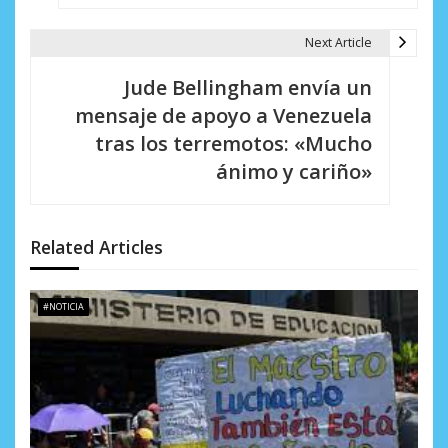
e
Next Article
g
Jude Bellingham envía un
a
mensaje de apoyo a Venezuela
c
tras los terremotos: «Mucho
i
ánimo y cariño»
ó
n
Related Articles
d
e
#NOTICIA
e
n
t