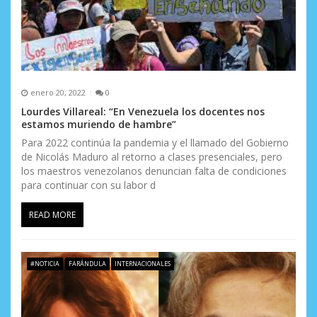
r
a
d
a
enero 20, 2022
0
s
Lourdes Villareal: “En Venezuela los docentes nos
estamos muriendo de hambre”
Para 2022 continúa la pandemia y el llamado del Gobierno
de Nicolás Maduro al retorno a clases presenciales, pero
los maestros venezolanos denuncian falta de condiciones
para continuar con su labor d
READ MORE
#NOTICIA
FARÁNDULA
INTERNACIONALES