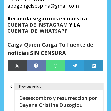
abogengelsespina@gmail.com
Recuerda seguirnos en nuestra
CUENTA DE INSTAGRAM
Y LA
CUENTA DE WHATSAPP
Caiga Quien Caiga Tu fuente de
noticias SIN CENSURA
Compartir
Compartir
Compartir
Compartir
Comparti
X
Facebook
WhatsApp
Telegram
LinkedIn
en
en
en
en
en
(Twitter)
Previous Article
N
Desescombro y resurrección por
a
Dayana Cristina Duzoglou
v