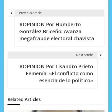
Previous Article
N
#OPINION Por Humberto
a
González Briceño: Avanza
v
megafraude electoral chavista
e
g
Next Article
a
#OPINION Por Lisandro Prieto
c
Femenía: «El conflicto como
i
esencia de lo político»
ó
n
Related Articles
d