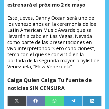
estrenará el próximo 2 de mayo.
Este jueves, Danny Ocean será uno de
los venezolanos en la ceremonia de los
Latin American Music Awards que se
llevarán a cabo en Las Vegas, Nevada
como parte de las presentaciones en
vivo interpretando “Cero condiciones”,
tema con el que se convirtió en la
portada de la segunda mayor playlist de
Venezuela, “Flow Venezuela”.
Caiga Quien Caiga Tu fuente de
noticias SIN CENSURA
Compartir
Compartir
Compartir
Compartir
Comparti
X
Facebook
WhatsApp
Telegram
LinkedIn
en
en
en
en
en
(Twitter)