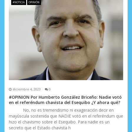
e
#NOTICIA
OPINIÓN
e
n
t
r
a
d
a
s
diciembre 4, 2023
0
#OPINION Por Humberto González Briceño: Nadie votó
en el referéndum chavista del Esequibo ¿Y ahora qué?
No, no es tremendismo ni exageración decir en
mayúscula sostenida que NADIE votó en el referéndum que
hizo el chavismo sobre el Esequibo. Para nadie es un
secreto que el Estado chavista h