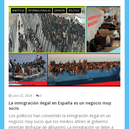
a
s
#NOTICIA
INTERNACIONALES
OPINIÓN
POLÍTICA
julio 22, 2024
0
La inmigración ilegal en España es un negocio muy
sucio
Los políticos han convertido la inmigración ilegal en un
negocio muy sucio que los medios afines al gobierno
intentan disfrazar de altruismo La inmigración se debe a