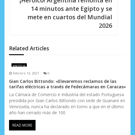
¡Heroico! Argentina remonta en
c
14 minutos ante Egipto y se
i
mete en cuartos del Mundial
2026
ó
n
d
Related Articles
e
#NOTICIA
e
febrero 13, 2021
0
n
Gian Carlos Bittondo: «Elevaremos reclamos de las
tarifas eléctricas a través de Fedecámaras en Caracas»
t
La Cámara de Comercio e Industria del estado Portuguesa
presidida por Gian Carlos Bittondo con sede de Guanare en
r
Venezuela, nunca ha declarado en torno a que en el último
a
año han cerrado más de 100
d
READ MORE