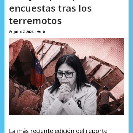
incumplidas...
encuestas tras los
AGOSTO 6, 2026
terremotos
julio 7, 2026
0
La más reciente edición del reporte