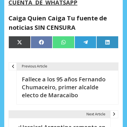
CUENTA DE WHATSAPP
Caiga Quien Caiga Tu fuente de
noticias SIN CENSURA
Compartir
Compartir
Compartir
Compartir
Comparti
X
Facebook
WhatsApp
Telegram
LinkedIn
en
en
en
en
en
(Twitter)
Previous Article
N
Fallece a los 95 años Fernando
a
Chumaceiro, primer alcalde
v
electo de Maracaibo
e
g
Next Article
a