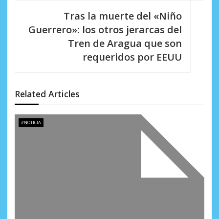
a
Tras la muerte del «Niño
c
Guerrero»: los otros jerarcas del
i
Tren de Aragua que son
requeridos por EEUU
ó
n
d
Related Articles
e
#NOTICIA
e
n
t
r
a
d