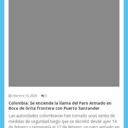
a
s
febrero 15, 2020
0
Colombia: Se enciende la llama del Paro Armado en
Boca de Grita frontera con Puerto Santander
Las autoridades colombianas han tomado unas series de
medidas de seguridad luego que se decretó desde ayer 14
de febrero y terminaría el 17 de febrero; un paro armado en