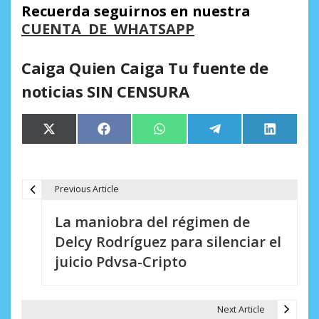
Recuerda seguirnos en nuestra
CUENTA DE WHATSAPP
Caiga Quien Caiga Tu fuente de
noticias SIN CENSURA
Compartir
Compartir
Compartir
Compartir
Comparti
X
Facebook
WhatsApp
Telegram
LinkedIn
en
en
en
en
en
(Twitter)
Previous Article
N
La maniobra del régimen de
a
Delcy Rodríguez para silenciar el
v
juicio Pdvsa-Cripto
e
g
Next Article