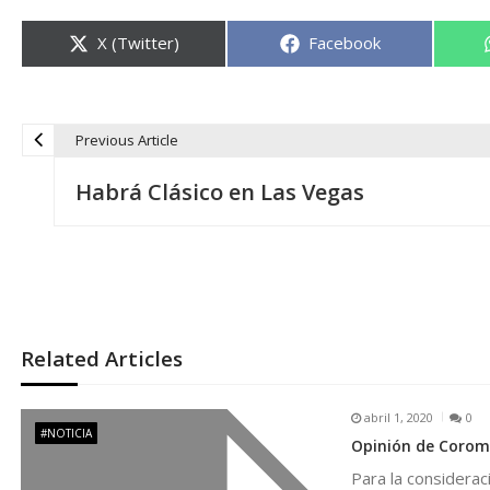
Compartir
Compartir
X (Twitter)
Facebook
en
en
Previous Article
N
Habrá Clásico en Las Vegas
a
v
e
Related Articles
g
abril 1, 2020
0
a
#NOTICIA
Opinión de Coromo
Para la considerac