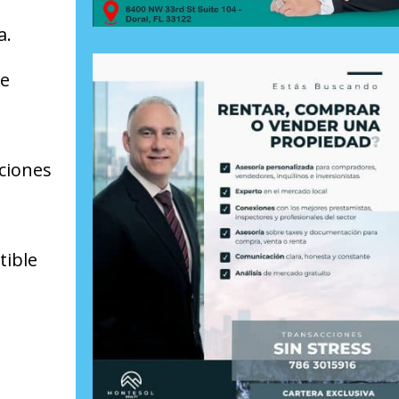
a.
de
nciones
tible