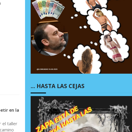
a
… HASTA LAS CEJAS
tir en la
el taller
l camino