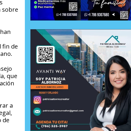
s
a sobre
 han
 fin de
lano.
nsejo
la, que
ración
rar a
egal,
o de