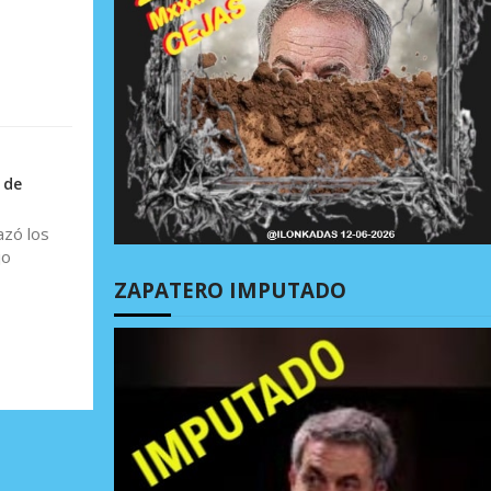
 de
azó los
jo
ZAPATERO IMPUTADO