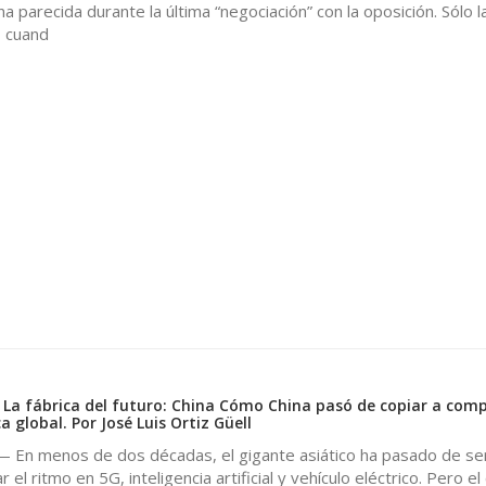
a parecida durante la última “negociación” con la oposición. Sólo l
, cuand
 La fábrica del futuro: China Cómo China pasó de copiar a compe
a global. Por José Luis Ortiz Güell
 En menos de dos décadas, el gigante asiático ha pasado de ser 
el ritmo en 5G, inteligencia artificial y vehículo eléctrico. Pero e