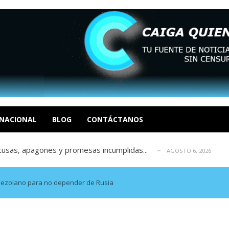
 en un mercado impulsado por el auge de...
AGOSTO 6, 2026
o en La Guaira que hasta ahora no había ...
AGOSTO 6, 2026
celerar las elecciones libres en Vene...
NACIONAL
BLOG
CONTÁCTANOS
AGOSTO 6, 2026
xcusas, apagones y promesas incumplidas...
AGOSTO 6, 2026
tica de derechos humanos en el Minister...
AGOSTO 6, 2026
 en un mercado impulsado por el auge de...
AGOSTO 6, 2026
o en La Guaira que hasta ahora no había ...
AGOSTO 6, 2026
enezolano para no depender de Rusia
celerar las elecciones libres en Vene...
AGOSTO 6, 2026
xcusas, apagones y promesas incumplidas...
AGOSTO 6, 2026
tica de derechos humanos en el Minister...
AGOSTO 6, 2026