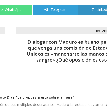
Compartir
Compartir
Compa
WhatsApp
Telegram
Linked
en
en
en
Next Arti
Dialogar con Maduro es bueno pe
que venga una comisión de Estad
Unidos es «mancharse las manos 
sangre» ¿Qué oposición es est
to Díaz: “La propuesta está sobre la mesa”
ión de sus múltiples destinatarios. Maduro la rechaza, obviamente