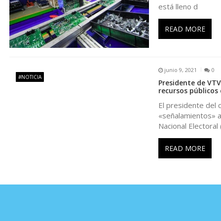
r
está lleno d
a
READ MORE
d
junio 9, 2021
0
a
#NOTICIA
Presidente de VTV
recursos públicos 
s
El presidente del 
«señalamientos» a
Nacional Electoral
READ MORE