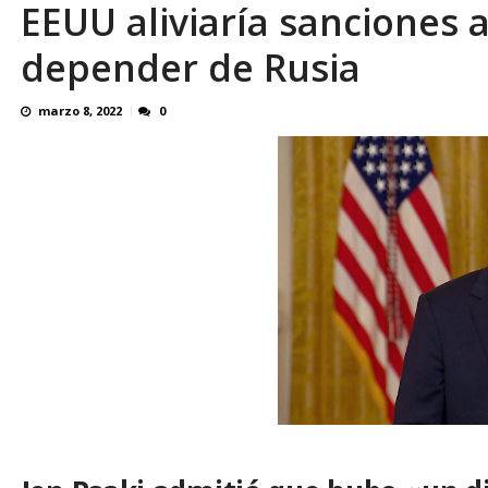
EEUU aliviaría sanciones 
Binance despliega su tarjeta en Venezuela
depender de Rusia
marzo 8, 2022
0