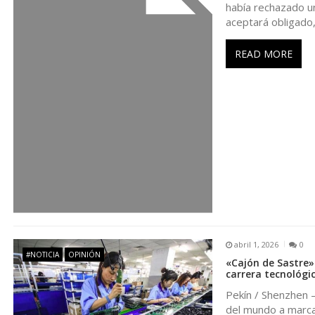
c
había rechazado un
aceptará obligado
i
READ MORE
ó
n
d
e
e
n
abril 1, 2026
0
#NOTICIA
OPINIÓN
«Cajón de Sastre»
carrera tecnológic
t
Pekín / Shenzhen —
del mundo a marcar 