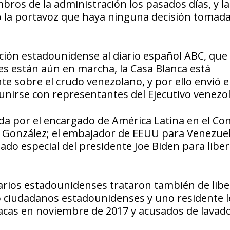
ros de la administración los pasados días, y la
ó la portavoz que haya ninguna decisión tomad
ción estadounidense al diario español ABC, que
es están aún en marcha, la Casa Blanca está
e sobre el crudo venezolano, y por ello envió el
eunirse con representantes del Ejecutivo venezo
a por el encargado de América Latina en el Co
n González; el embajador de EEUU para Venezue
iado especial del presidente Joe Biden para libe
onarios estadounidenses trataron también de libe
co ciudadanos estadounidenses y uno residente l
racas en noviembre de 2017 y acusados de lavad