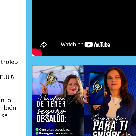
etróleo
EEUU)
n lo
ambién
 se