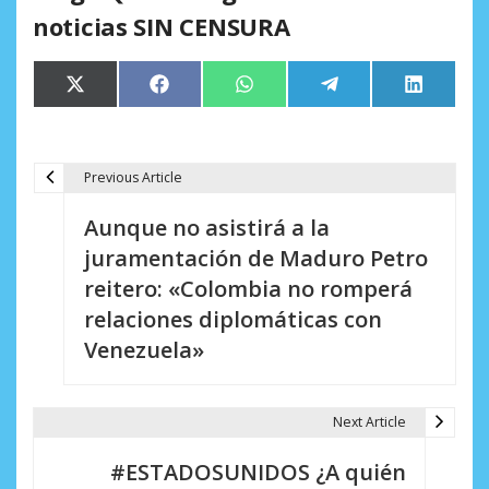
noticias SIN CENSURA
Compartir
Compartir
Compartir
Compartir
Comparti
X
Facebook
WhatsApp
Telegram
LinkedIn
en
en
en
en
en
(Twitter)
Previous Article
N
Aunque no asistirá a la
a
juramentación de Maduro Petro
v
reitero: «Colombia no romperá
e
relaciones diplomáticas con
Venezuela»
g
a
Next Article
c
i
#ESTADOSUNIDOS ¿A quién