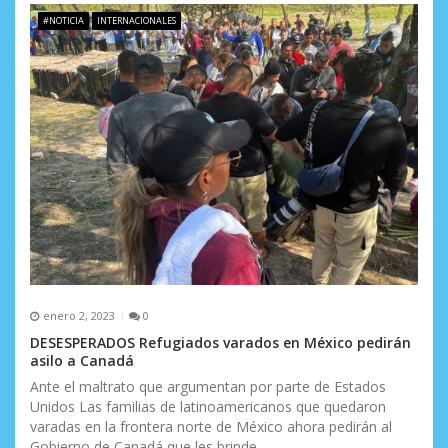
#NOTICIA
INTERNACIONALES
enero 2, 2023
0
DESESPERADOS Refugiados varados en México pedirán
asilo a Canadá
Ante el maltrato que argumentan por parte de Estados
Unidos Las familias de latinoamericanos que quedaron
varadas en la frontera norte de México ahora pedirán al
Gobierno de Canadá que les brinde