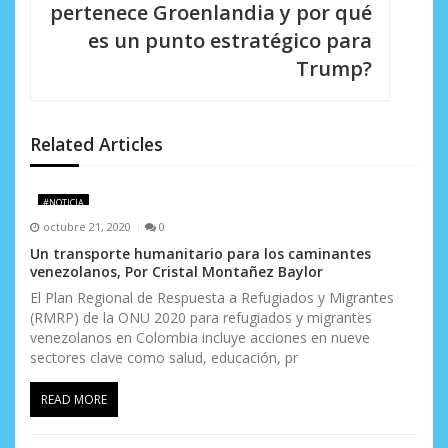
pertenece Groenlandia y por qué
ó
es un punto estratégico para
n
Trump?
d
e
Related Articles
e
n
#NOTICIA
octubre 21, 2020
0
t
Un transporte humanitario para los caminantes
r
venezolanos, Por Cristal Montañez Baylor
El Plan Regional de Respuesta a Refugiados y Migrantes
a
(RMRP) de la ONU 2020 para refugiados y migrantes
d
venezolanos en Colombia incluye acciones en nueve
sectores clave como salud, educación, pr
a
READ MORE
s