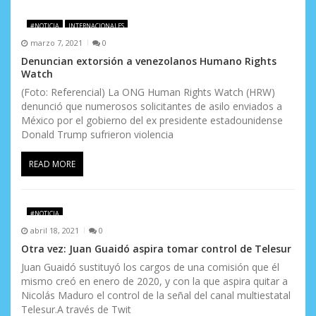
e
#NOTICIA
INTERNACIONALES
e
marzo 7, 2021
0
n
Denuncian extorsión a venezolanos Humano Rights
Watch
t
(Foto: Referencial) La ONG Human Rights Watch (HRW)
denunció que numerosos solicitantes de asilo enviados a
r
México por el gobierno del ex presidente estadounidense
a
Donald Trump sufrieron violencia
d
READ MORE
a
s
#NOTICIA
abril 18, 2021
0
Otra vez: Juan Guaidó aspira tomar control de Telesur
Juan Guaidó sustituyó los cargos de una comisión que él
mismo creó en enero de 2020, y con la que aspira quitar a
Nicolás Maduro el control de la señal del canal multiestatal
Telesur.A través de Twit