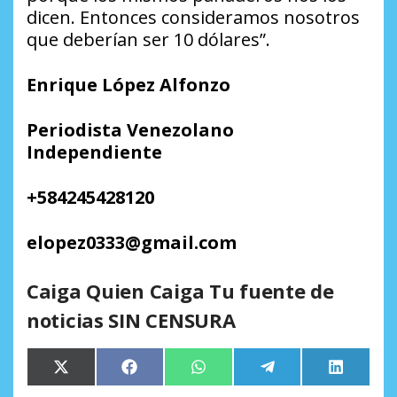
dicen. Entonces consideramos nosotros
que deberían ser 10 dólares”.
Enrique López Alfonzo
Periodista Venezolano
Independiente
+584245428120
elopez0333@gmail.com
Caiga Quien Caiga Tu fuente de
noticias SIN CENSURA
Compartir
Compartir
Compartir
Compartir
Comparti
X
Facebook
WhatsApp
Telegram
LinkedIn
en
en
en
en
en
(Twitter)