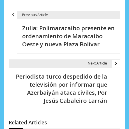
Previous Article
N
Zulia: Polimaracaibo presente en
a
ordenamiento de Maracaibo
v
Oeste y nueva Plaza Bolívar
e
g
Next Article
a
Periodista turco despedido de la
c
televisión por informar que
i
Azerbaiyán ataca civiles, Por
Jesús Cabaleiro Larrán
ó
n
d
Related Articles