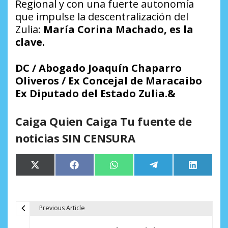
Regional y con una fuerte autonomía
que impulse la descentralización del
Zulia:
María Corina Machado, es la
clave.
DC / Abogado Joaquín Chaparro
Oliveros / Ex Concejal de Maracaibo
Ex Diputado del Estado Zulia.&
Caiga Quien Caiga Tu fuente de
noticias SIN CENSURA
Compartir
Compartir
Compartir
Compartir
Comparti
X
Facebook
WhatsApp
Telegram
LinkedIn
en
en
en
en
en
(Twitter)
Previous Article
N