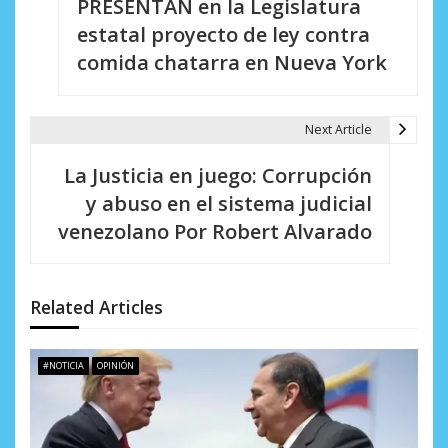
PRESENTAN en la Legislatura
a
estatal proyecto de ley contra
v
comida chatarra en Nueva York
e
g
Next Article
a
La Justicia en juego: Corrupción
c
y abuso en el sistema judicial
i
venezolano Por Robert Alvarado
ó
n
Related Articles
d
e
#NOTICIA
OPINIÓN
e
n