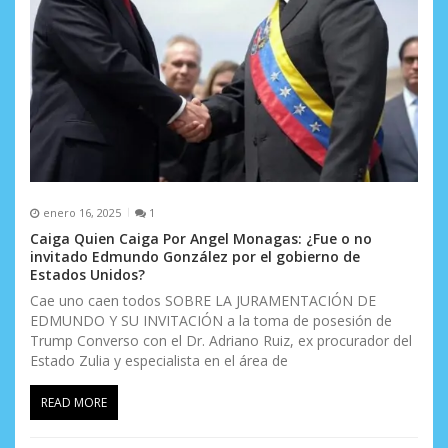
t
r
a
d
a
s
enero 16, 2025
1
Caiga Quien Caiga Por Angel Monagas: ¿Fue o no
invitado Edmundo González por el gobierno de
Estados Unidos?
Cae uno caen todos SOBRE LA JURAMENTACIÓN DE
EDMUNDO Y SU INVITACIÓN a la toma de posesión de
Trump Converso con el Dr. Adriano Ruiz, ex procurador del
Estado Zulia y especialista en el área de
READ MORE