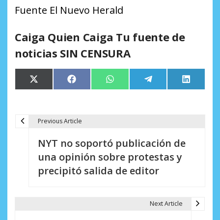
Fuente El Nuevo Herald
Caiga Quien Caiga Tu fuente de
noticias SIN CENSURA
Compartir
Compartir
Compartir
Compartir
Comparti
X
Facebook
WhatsApp
Telegram
LinkedIn
en
en
en
en
en
(Twitter)
Previous Article
N
NYT no soportó publicación de
a
una opinión sobre protestas y
v
precipitó salida de editor
e
g
Next Article
a