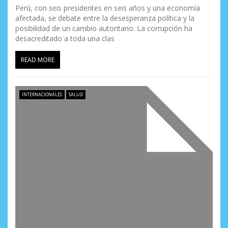
Perú, con seis presidentes en seis años y una economía
afectada, se debate entre la desesperanza política y la
posibilidad de un cambio autoritario. La corrupción ha
desacreditado a toda una clas
READ MORE
INTERNACIONALES
SALUD