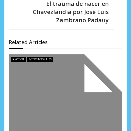
El trauma de nacer en
c
Chavezlandia por José Luis
i
Zambrano Padauy
ó
n
Related Articles
d
e
#NOTICIA
INTERNACIONALES
e
n
t
r
a
d