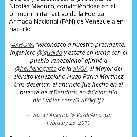
Nicolás Maduro, convirtiéndose en el
primer militar activo de la Fuerza
Armada Nacional (FAN) de Venezuela en
hacerlo.
#AHORA
“Reconozco a nuestro presidente,
ingeniero
@jguaido
y estaré en lucha con el
pueblo venezolano” afirmó a
@heiderlogatto
de la
#VOA
el Mayor del
ejército venezolano Hugo Parra Martínez
tras desertar, el anuncio fue hecho en el
puente de
#Tienditas
en
#Colombia
pic.twitter.com/GuIE0kf2f7
— Voz de América (@VozdeAmerica)
February 23, 2019