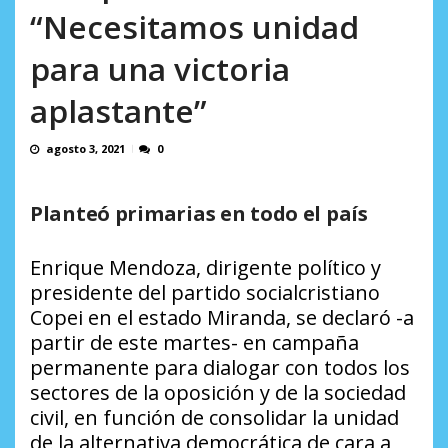
AGOSTO 6, 2026
incumplidas...
sistemática de derechos humanos en el
“Necesitamos unidad
AGOSTO 6, 2026
Minister...
para una victoria
AGOSTO 6, 2026
aplastante”
agosto 3, 2021
0
Planteó primarias en todo el país
Enrique Mendoza, dirigente político y
presidente del partido socialcristiano
Copei en el estado Miranda
, se declaró -a
partir de este martes- en campaña
permanente para dialogar con todos los
sectores de la oposición y de la sociedad
civil, en función de consolidar la unidad
de la alternativa democrática de cara a