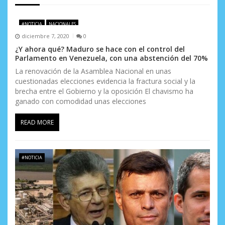
e
e
#NOTICIA
NACIONALES
n
diciembre 7, 2020
0
¿Y ahora qué? Maduro se hace con el control del
t
Parlamento en Venezuela, con una abstención del 70%
r
La renovación de la Asamblea Nacional en unas
cuestionadas elecciones evidencia la fractura social y la
a
brecha entre el Gobierno y la oposición El chavismo ha
ganado con comodidad unas elecciones
d
READ MORE
a
s
#NOTICIA