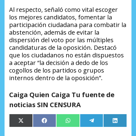
Al respecto, señaló como vital escoger
los mejores candidatos, fomentar la
participación ciudadana para combatir la
abstención, además de evitar la
dispersión del voto por las múltiples
candidaturas de la oposición. Destacó
que los ciudadanos no están dispuestos
a aceptar “la decisión a dedo de los
cogollos de los partidos o grupos
internos dentro de la oposición”.
Caiga Quien Caiga Tu fuente de
noticias SIN CENSURA
Compartir
Compartir
Compartir
Compartir
Comparti
X
Facebook
WhatsApp
Telegram
LinkedIn
en
en
en
en
en
(Twitter)