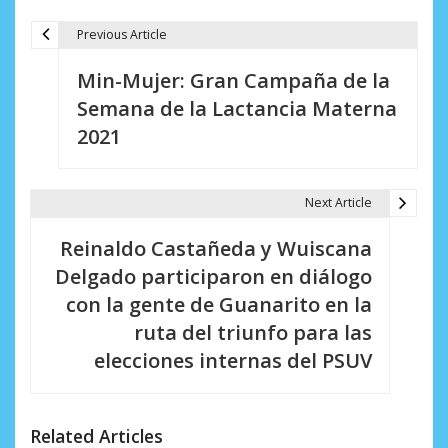
Previous Article
N
Min-Mujer: Gran Campaña de la
a
Semana de la Lactancia Materna
v
2021
e
g
Next Article
a
Reinaldo Castañeda y Wuiscana
c
Delgado participaron en diálogo
i
con la gente de Guanarito en la
ruta del triunfo para las
ó
elecciones internas del PSUV
n
d
Related Articles