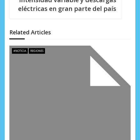
i
eléctricas en gran parte del país
ó
n
Related Articles
d
e
#NOTICIA
REGIONES
e
n
t
r
a
d
a