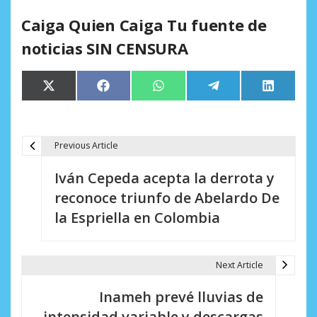
Caiga Quien Caiga Tu fuente de
noticias SIN CENSURA
Compartir
Compartir
Compartir
Compartir
Comparti
X
Facebook
WhatsApp
Telegram
LinkedIn
en
en
en
en
en
(Twitter)
Previous Article
N
Iván Cepeda acepta la derrota y
a
reconoce triunfo de Abelardo De
v
la Espriella en Colombia
e
g
Next Article
a
Inameh prevé lluvias de
c
intensidad variable y descargas