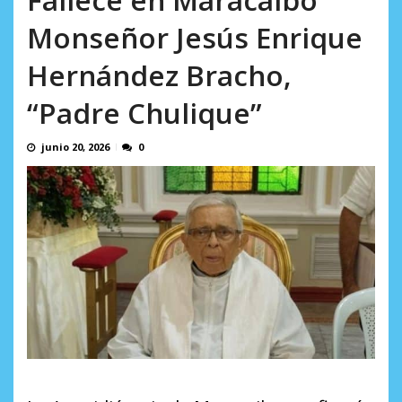
AGOSTO 10, 2026
profesor jubilado (+Video)
Monseñor Jesús Enrique
AGOSTO 10, 2026
Hernández Bracho,
“Padre Chulique”
junio 20, 2026
0