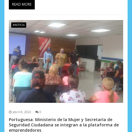
READ MORE
a
d
#NOTICIA
a
s
abril 8, 2022
0
Portuguesa: Ministerio de la Mujer y Secretaría de
Seguridad Ciudadana se integran a la plataforma de
emprendedores