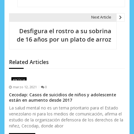
e
g
Next Article
a
Desfigura el rostro a su sobrina
c
de 16 años por un plato de arroz
i
ó
Related Articles
n
d
#NOTICIA
marzo 12, 2021
0
e
Cecodap: Casos de suicidios de niños y adolescente
e
están en aumento desde 2017
La salud mental no es un tema prioritario para el Estado
n
venezolano ni para los medios de comunicación, afirma el
estudio de la organización defensora de los derechos de la
t
niñez, Cecodap, donde abor
r