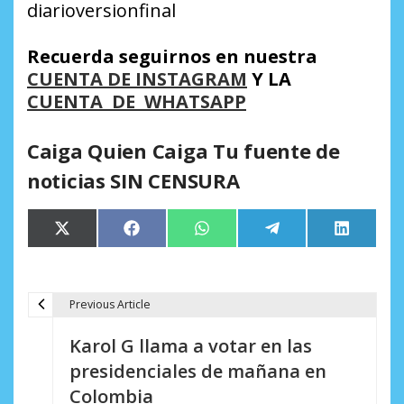
diarioversionfinal
Recuerda seguirnos en nuestra
CUENTA DE INSTAGRAM
Y LA
CUENTA DE WHATSAPP
Caiga Quien Caiga Tu fuente de
noticias SIN CENSURA
Compartir
Compartir
Compartir
Compartir
Comparti
X
Facebook
WhatsApp
Telegram
LinkedIn
en
en
en
en
en
(Twitter)
Previous Article
N
Karol G llama a votar en las
a
presidenciales de mañana en
v
Colombia