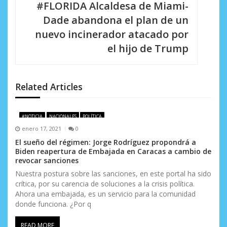
c
#FLORIDA Alcaldesa de Miami-
i
Dade abandona el plan de un
nuevo incinerador atacado por
ó
el hijo de Trump
n
d
Related Articles
e
e
#NOTICIA
NACIONALES
POLÍTICA
n
enero 17, 2021
0
El sueño del régimen: Jorge Rodríguez propondrá a
t
Biden reapertura de Embajada en Caracas a cambio de
revocar sanciones
r
Nuestra postura sobre las sanciones, en este portal ha sido
a
crítica, por su carencia de soluciones a la crisis política.
Ahora una embajada, es un servicio para la comunidad
d
donde funciona. ¿Por q
a
READ MORE