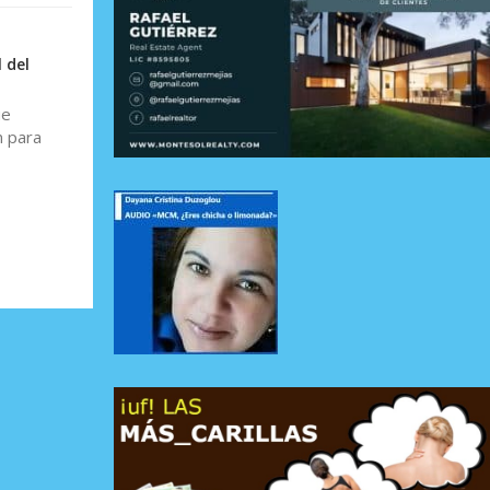
 del
ue
n para