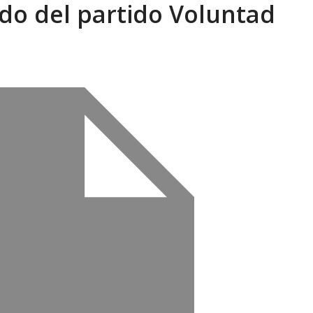
do del partido Voluntad
eón R
AGOSTO 8, 2026