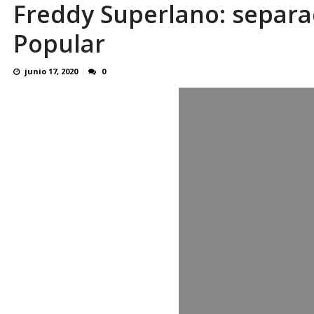
Freddy Superlano: separa
¿QUE PROTEGES TU? Por: Miguel Ángel L
Popular
junio 17, 2020
0