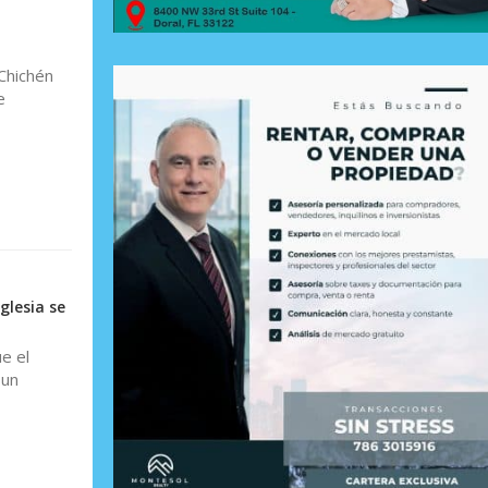
Chichén
e
glesia se
e el
 un