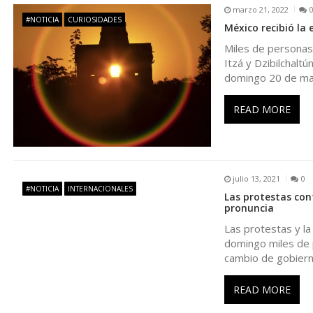
g
marzo 21, 2022
#NOTICIA
CURIOSIDADES
México recibió la
a
Miles de personas
Itzá y Dzibilchaltú
c
domingo 20 de ma
i
READ MORE
ó
n
julio 13, 2021
0
#NOTICIA
INTERNACIONALES
Las protestas cont
d
pronuncia
Las protestas y la
e
domingo miles de pe
cambio de gobier
e
READ MORE