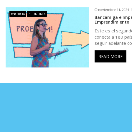
n
noviembre 11, 2024
t
#NOTICIA
ECONOMÍA
Bancamiga e Impac
Emprendimiento
r
Este es el segundo
conecta a 180 país
seguir adelante co
a
READ MORE
d
a
s