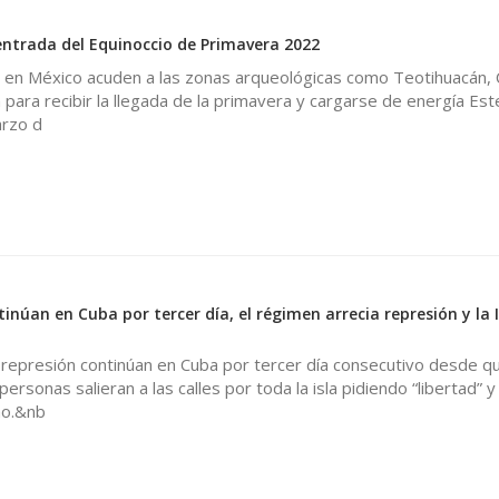
0
 entrada del Equinoccio de Primavera 2022
 en México acuden a las zonas arqueológicas como Teotihuacán, 
n para recibir la llegada de la primavera y cargarse de energía Est
rzo d
inúan en Cuba por tercer día, el régimen arrecia represión y la I
 represión continúan en Cuba por tercer día consecutivo desde qu
rsonas salieran a las calles por toda la isla pidiendo “libertad” y
no.&nb