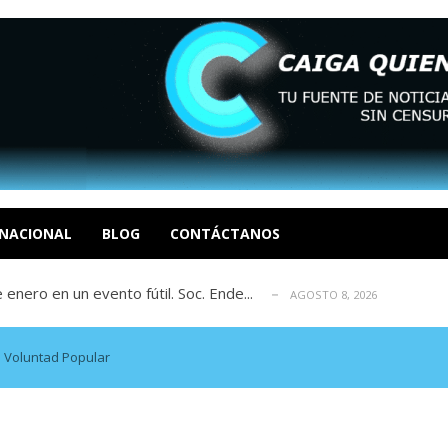
eón R
AGOSTO 8, 2026
tratégica, Realpolitik y el Desmante...
AGOSTO 8, 2026
 García
NACIONAL
BLOG
CONTÁCTANOS
AGOSTO 7, 2026
 enero en un evento fútil. Soc. Ende...
AGOSTO 8, 2026
osé Luis Centeno S
AGOSTO 8, 2026
eón R
AGOSTO 8, 2026
tratégica, Realpolitik y el Desmante...
AGOSTO 8, 2026
o Voluntad Popular
 García
AGOSTO 7, 2026
 enero en un evento fútil. Soc. Ende...
AGOSTO 8, 2026
osé Luis Centeno S
AGOSTO 8, 2026