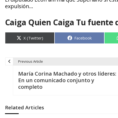
expulsión…
Caiga Quien Caiga Tu fuente 
Compartir
Compartir
X (Twitter)
Facebook
en
en
Previous Article
N
María Corina Machado y otros líderes:
a
En un comunicado conjunto y
completo
v
e
Related Articles