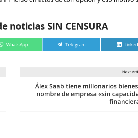
de noticias SIN CENSURA
Compartir
Compartir
Compa
WhatsApp
Telegram
Linked
en
en
en
Next Arti
Álex Saab tiene millonarios bienes
nombre de empresa «sin capacid
financier