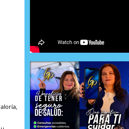
aloría,
su