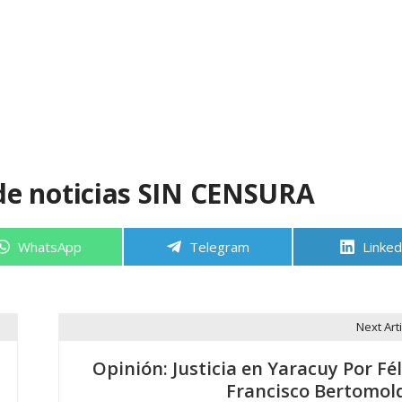
de noticias SIN CENSURA
Compartir
Compartir
Compa
WhatsApp
Telegram
Linked
en
en
en
Next Arti
Opinión: Justicia en Yaracuy Por Fél
Francisco Bertomol