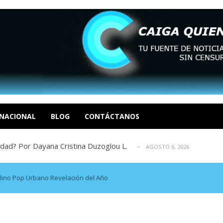
tica de derechos humanos en el Minister...
AGOSTO 6, 2026
 en un mercado impulsado por el auge de...
AGOSTO 6, 2026
o en La Guaira que hasta ahora no había ...
NACIONAL
BLOG
CONTÁCTANOS
AGOSTO 6, 2026
idad? Por Dayana Cristina Duzoglou L.
AGOSTO 6, 2026
xcusas, apagones y promesas incumplidas...
AGOSTO 6, 2026
tica de derechos humanos en el Minister...
AGOSTO 6, 2026
 en un mercado impulsado por el auge de...
AGOSTO 6, 2026
ulino Pop Urbano Revelación del Año
o en La Guaira que hasta ahora no había ...
AGOSTO 6, 2026
idad? Por Dayana Cristina Duzoglou L.
AGOSTO 6, 2026
xcusas, apagones y promesas incumplidas...
AGOSTO 6, 2026