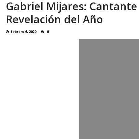
Gabriel Mijares: Cantante
OVP denunció 15 años de violación sistemá
Revelación del Año
febrero 6, 2020
0