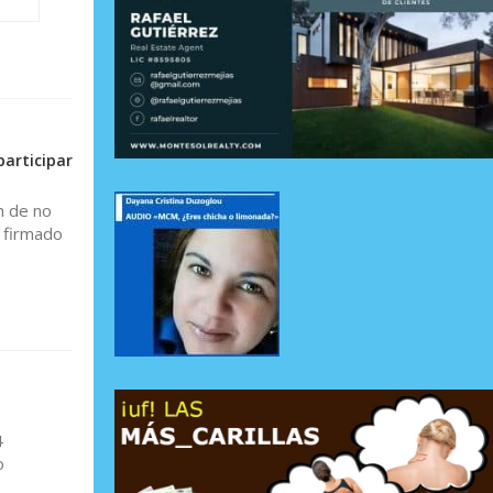
participar
n de no
o firmado
4
o