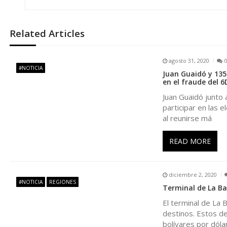
v
Related Articles
e
agosto 31, 2020
g
#NOTICIA
Juan Guaidó y 135 
en el fraude del 6
a
Juan Guaidó junto 
participar en las 
c
al reunirse má
i
READ MORE
ó
diciembre 2, 2020
#NOTICIA
REGIONES
Terminal de La Ban
n
El terminal de La 
destinos. Estos de
d
bolívares por dóla