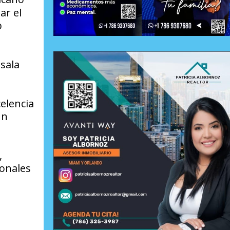
ar el
p
 sala
celencia
un
,
onales