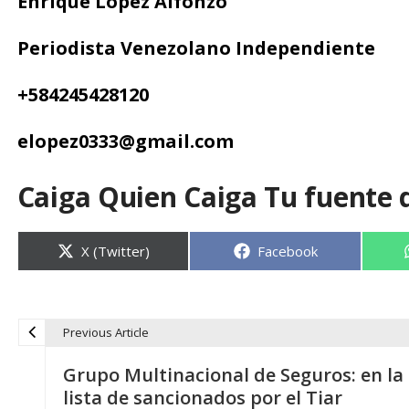
Enrique López Alfonzo
Periodista Venezolano Independiente
+584245428120
elopez0333@gmail.com
Caiga Quien Caiga Tu fuente 
Compartir
Compartir
X (Twitter)
Facebook
en
en
Previous Article
N
Grupo Multinacional de Seguros: en la
a
lista de sancionados por el Tiar