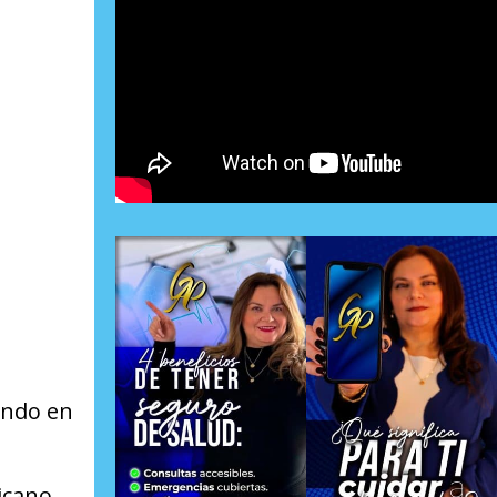
endo en
icano