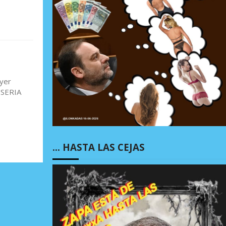
ayer
MISERIA
… HASTA LAS CEJAS