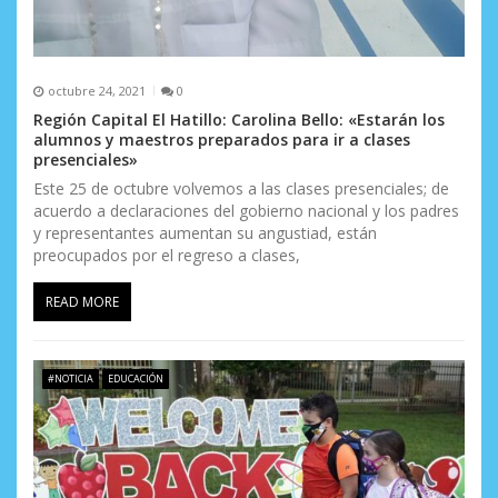
s
octubre 24, 2021
0
Región Capital El Hatillo: Carolina Bello: «Estarán los
alumnos y maestros preparados para ir a clases
presenciales»
Este 25 de octubre volvemos a las clases presenciales; de
acuerdo a declaraciones del gobierno nacional y los padres
y representantes aumentan su angustiad, están
preocupados por el regreso a clases,
READ MORE
#NOTICIA
EDUCACIÓN