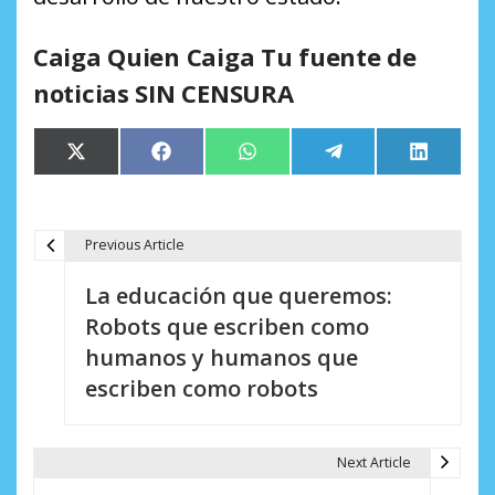
Caiga Quien Caiga Tu fuente de
noticias SIN CENSURA
Compartir
Compartir
Compartir
Compartir
Comparti
X
Facebook
WhatsApp
Telegram
LinkedIn
en
en
en
en
en
(Twitter)
Previous Article
N
La educación que queremos:
a
Robots que escriben como
v
humanos y humanos que
e
escriben como robots
g
a
Next Article