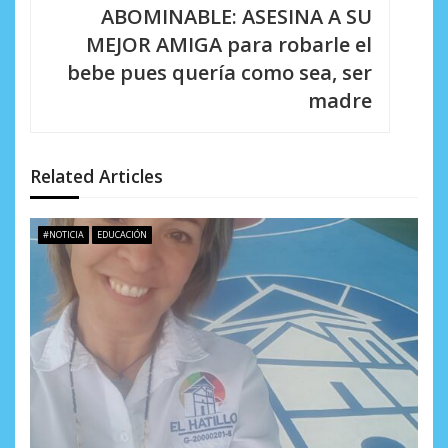
c
ABOMINABLE: ASESINA A SU
i
MEJOR AMIGA para robarle el
bebe pues quería como sea, ser
ó
madre
n
d
Related Articles
e
e
#NOTICIA
EDUCACIÓN
n
t
r
a
d
a