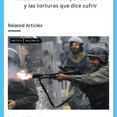
ó
y las torturas que dice sufrir
n
d
Related Articles
e
e
#NOTICIA
NACIONALES
n
t
r
a
d
a
s