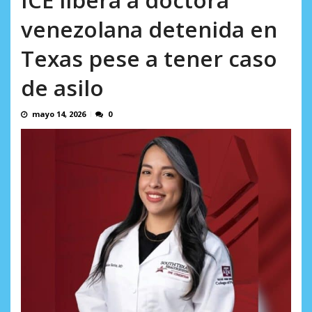
Minister...
AGOSTO 6, 2026
venezolana detenida en
Texas pese a tener caso
de asilo
mayo 14, 2026
0