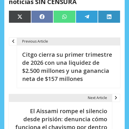
noticias SIN CENSURA
Compartir
Compartir
Compartir
Compartir
Comparti
X
Facebook
WhatsApp
Telegram
LinkedIn
en
en
en
en
en
(Twitter)
Previous Article
N
Citgo cierra su primer trimestre
a
de 2026 con una liquidez de
v
$2.500 millones y una ganancia
e
neta de $157 millones
g
a
Next Article
c
El Aissami rompe el silencio
i
desde prisión: denuncia cómo
funciona el chavismo por dentro