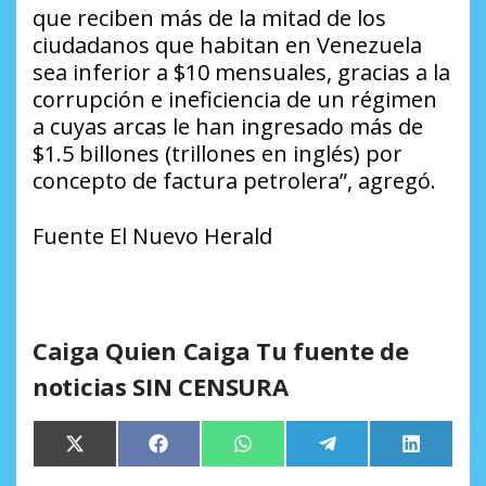
que reciben más de la mitad de los
ciudadanos que habitan en Venezuela
sea inferior a $10 mensuales, gracias a la
corrupción e ineficiencia de un régimen
a cuyas arcas le han ingresado más de
$1.5 billones (trillones en inglés) por
concepto de factura petrolera”, agregó.
Fuente El Nuevo Herald
Caiga Quien Caiga Tu fuente de
noticias SIN CENSURA
Compartir
Compartir
Compartir
Compartir
Comparti
X
Facebook
WhatsApp
Telegram
LinkedIn
en
en
en
en
en
(Twitter)