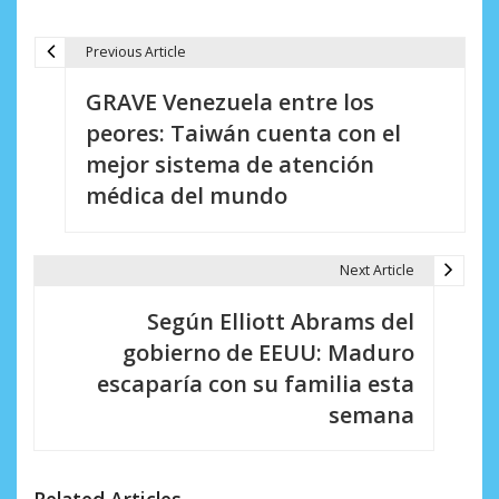
Previous Article
N
GRAVE Venezuela entre los
a
peores: Taiwán cuenta con el
v
mejor sistema de atención
e
médica del mundo
g
a
Next Article
c
Según Elliott Abrams del
i
gobierno de EEUU: Maduro
escaparía con su familia esta
ó
semana
n
d
Related Articles