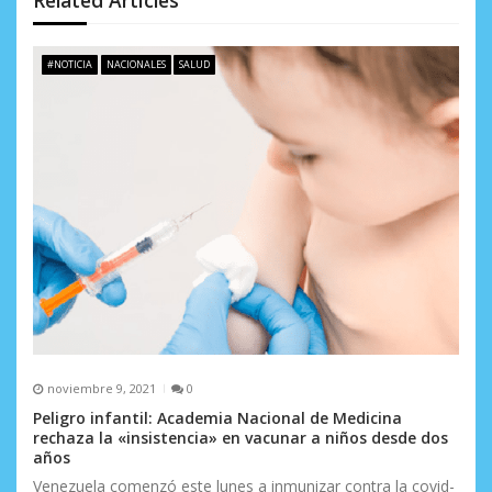
e
e
#NOTICIA
NACIONALES
SALUD
n
t
r
a
d
a
s
noviembre 9, 2021
0
Peligro infantil: Academia Nacional de Medicina
rechaza la «insistencia» en vacunar a niños desde dos
años
Venezuela comenzó este lunes a inmunizar contra la covid-