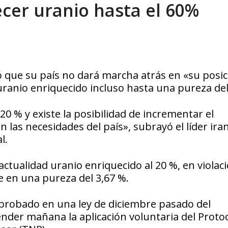
cer uranio hasta el 60%
xcusas, apagones y promesas incumplidas...
AGOSTO 6, 2026
ó que su país no dará marcha atrás en «su posi
uranio enriquecido incluso hasta una pureza del
20 % y existe la posibilidad de incrementar el
las necesidades del país», subrayó el líder iran
l.
ctualidad uranio enriquecido al 20 %, en violaci
te en una pureza del 3,67 %.
aprobado en una ley de diciembre pasado del
nder mañana la aplicación voluntaria del Proto