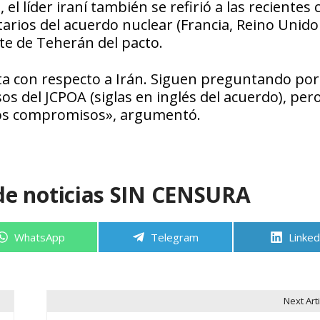
l líder iraní también se refirió a las recientes c
tarios del acuerdo nuclear (Francia, Reino Unido
te de Teherán del pacto.
sta con respecto a Irán. Siguen preguntando po
s del JCPOA (siglas en inglés del acuerdo), per
os compromisos», argumentó.
de noticias SIN CENSURA
Compartir
Compartir
Compa
WhatsApp
Telegram
Linked
en
en
en
Next Arti