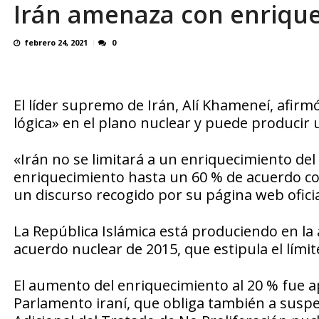
Irán amenaza con enrique
El último que apague la luz: 17 años de e
febrero 24, 2021
0
El líder supremo de Irán, Alí Khameneí, afirm
lógica» en el plano nuclear y puede producir 
«Irán no se limitará a un enriquecimiento del 
enriquecimiento hasta un 60 % de acuerdo con 
un discurso recogido por su página web oficia
La República Islámica está produciendo en la a
acuerdo nuclear de 2015, que estipula el lími
El aumento del enriquecimiento al 20 % fue 
Parlamento iraní, que obliga también a suspe