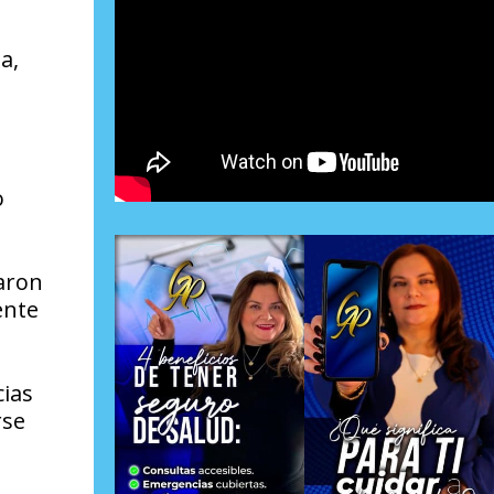
a,
o
zaron
ente
cias
rse