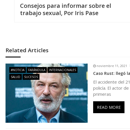
Consejos para informar sobre el
a
trabajo sexual, Por Iris Pase
v
e
Related Articles
g
noviembre 11, 2021
a
#NOTICIA
FARÁNDULA
INTERNACIONALES
Caso Rust: llegó 
SALUD
SUCESOS
El accidente del 2
c
policía. El actor d
primeras
i
READ MORE
ó