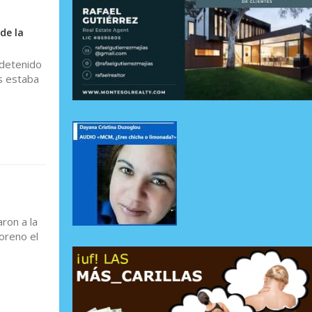
de la
 detenido
s estaba
aron a la
oreno el