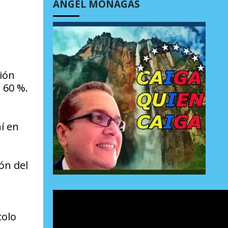
ÁNGEL MONAGAS
ción
 60 %.
í en
ón del
colo