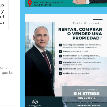
os
 y
el
sa
or la
r que las