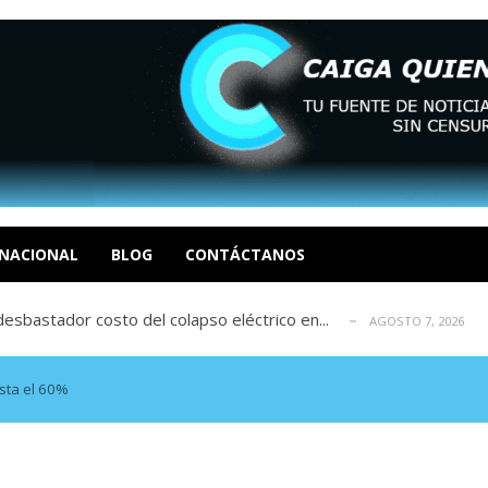
xcusas, apagones y promesas incumplidas...
AGOSTO 6, 2026
tica de derechos humanos en el Minister...
AGOSTO 6, 2026
 en un mercado impulsado por el auge de...
NACIONAL
BLOG
CONTÁCTANOS
AGOSTO 6, 2026
sbastador costo del colapso eléctrico en...
AGOSTO 7, 2026
idad? Por Dayana Cristina Duzoglou L.
AGOSTO 6, 2026
xcusas, apagones y promesas incumplidas...
AGOSTO 6, 2026
tica de derechos humanos en el Minister...
AGOSTO 6, 2026
sta el 60%
 en un mercado impulsado por el auge de...
AGOSTO 6, 2026
sbastador costo del colapso eléctrico en...
AGOSTO 7, 2026
idad? Por Dayana Cristina Duzoglou L.
AGOSTO 6, 2026