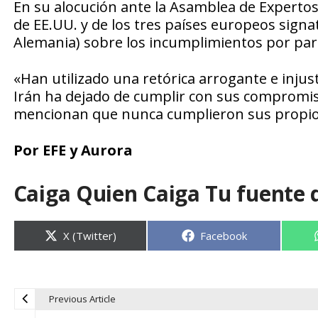
En su alocución ante la Asamblea de Expertos, e
de EE.UU. y de los tres países europeos signa
Alemania) sobre los incumplimientos por par
«Han utilizado una retórica arrogante e inju
Irán ha dejado de cumplir con sus compromiso
mencionan que nunca cumplieron sus propi
Por EFE y Aurora
Caiga Quien Caiga Tu fuente 
Compartir
Compartir
X (Twitter)
Facebook
en
en
Previous Article
N