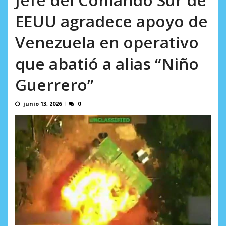
Minister...
AGOSTO 6, 2026
EEUU agradece apoyo de
Venezuela en operativo
que abatió a alias “Niño
Guerrero”
junio 13, 2026
0