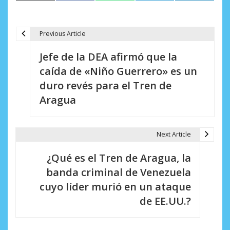
(Twitter)
Previous Article
N
Jefe de la DEA afirmó que la
a
caída de «Niño Guerrero» es un
v
duro revés para el Tren de
e
Aragua
g
a
Next Article
c
¿Qué es el Tren de Aragua, la
i
banda criminal de Venezuela
cuyo líder murió en un ataque
ó
de EE.UU.?
n
d