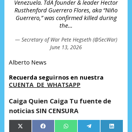
Venezuela. TdA founder & leader Hector
Rusthenford Guerrero Flores, aka “Niño
Guerrero,” was confirmed killed during
the…
— Secretary of War Pete Hegseth (@SecWar)
June 13, 2026
Alberto News
Recuerda seguirnos en nuestra
CUENTA DE WHATSAPP
Caiga Quien Caiga Tu fuente de
noticias SIN CENSURA
Compartir
Compartir
Compartir
Compartir
Comparti
X
Facebook
WhatsApp
Telegram
LinkedIn
en
en
en
en
en