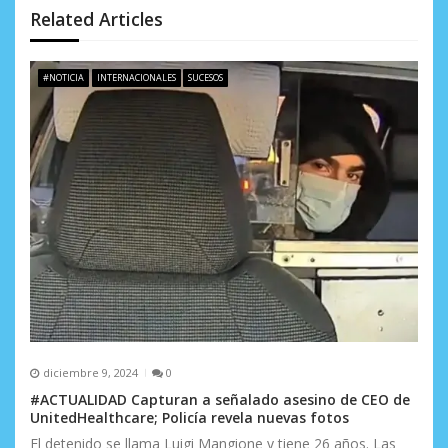
Related Articles
e
e
#NOTICIA
INTERNACIONALES
SUCESOS
n
t
r
a
d
a
s
diciembre 9, 2024
0
#ACTUALIDAD Capturan a señalado asesino de CEO de
UnitedHealthcare; Policía revela nuevas fotos
El detenido se llama Luigi Mangione y tiene 26 años. Las