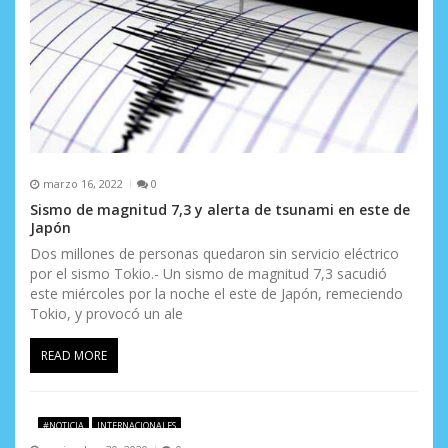
n
t
r
a
d
a
marzo 16, 2022
0
Sismo de magnitud 7,3 y alerta de tsunami en este de
s
Japón
Dos millones de personas quedaron sin servicio eléctrico
por el sismo Tokio.- Un sismo de magnitud 7,3 sacudió
este miércoles por la noche el este de Japón, remeciendo
Tokio, y provocó un ale
READ MORE
#NOTICIA
INTERNACIONALES