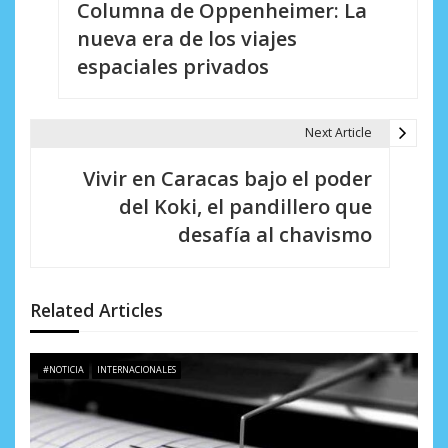
Columna de Oppenheimer: La
a
nueva era de los viajes
v
espaciales privados
e
g
Next Article
a
Vivir en Caracas bajo el poder
c
del Koki, el pandillero que
i
desafía al chavismo
ó
n
Related Articles
d
e
#NOTICIA
INTERNACIONALES
e