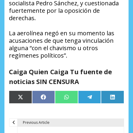
socialista Pedro Sánchez, y cuestionada
fuertemente por la oposición de
derechas.
La aerolínea negó en su momento las
acusaciones de que tenga vinculación
alguna “con el chavismo u otros
regímenes políticos”.
Caiga Quien Caiga Tu fuente de
noticias SIN CENSURA
Compartir
Compartir
Compartir
Compartir
Comparti
X
Facebook
WhatsApp
Telegram
LinkedIn
en
en
en
en
en
(Twitter)
Previous Article
N