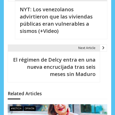
N
NYT: Los venezolanos
a
advirtieron que las viviendas
v
públicas eran vulnerables a
e
sismos (+Video)
g
a
Next Article
c
El régimen de Delcy entra en una
i
nueva encrucijada tras seis
meses sin Maduro
ó
n
d
Related Articles
e
#NOTICIA
OPINIÓN
e