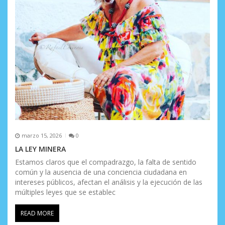
n
t
r
a
d
a
s
marzo 15, 2026
0
LA LEY MINERA
Estamos claros que el compadrazgo, la falta de sentido
común y la ausencia de una conciencia ciudadana en
intereses públicos, afectan el análisis y la ejecución de las
múltiples leyes que se establec
READ MORE