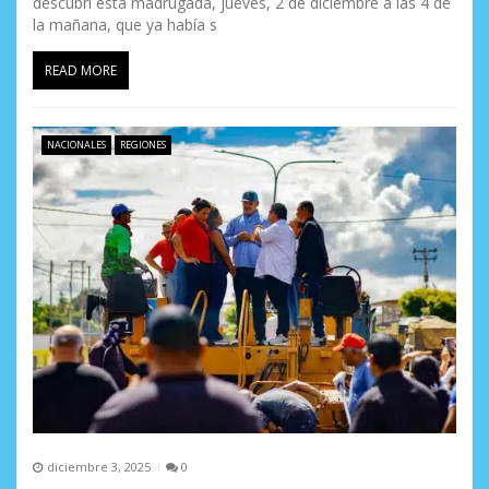
descubrí esta madrugada, jueves, 2 de diciembre a las 4 de
la mañana, que ya había s
READ MORE
NACIONALES
REGIONES
diciembre 3, 2025
0