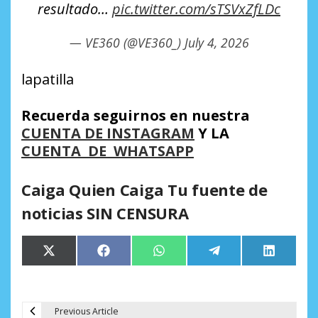
resultado…
pic.twitter.com/sTSVxZfLDc
— VE360 (@VE360_)
July 4, 2026
lapatilla
Recuerda seguirnos en nuestra
CUENTA DE INSTAGRAM
Y LA
CUENTA DE WHATSAPP
Caiga Quien Caiga Tu fuente de
noticias SIN CENSURA
Compartir
Compartir
Compartir
Compartir
Comparti
X
Facebook
WhatsApp
Telegram
LinkedIn
en
en
en
en
en
(Twitter)
Previous Article