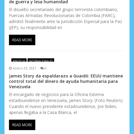
de guerra y lesa humanidad
n
El disuelto secretariado del grupo terrorista colombiano,
t
Fuerzas Armadas Revolucionarias de Colombia (FARC),
admitió finalmente ante la Jurisdicción Especial para la Paz
r
(JEP), su responsabilidad en
a
READ MORE
d
a
#NOTICIA
INTERNACIONALES
s
enero 23, 2021
0
James Story da espaldarazo a Guaidó: EEUU mantiene
control total del dinero de ayuda humanitaria para
Venezuela
El encargado de negocios para la Oficina Externa
estadounidense en Venezuela, James Story. (Foto Reuters)
Cuando el nuevo presidente estadounidense, Joe Biden,
apenas llegaba a la Casa Blanca, el
READ MORE