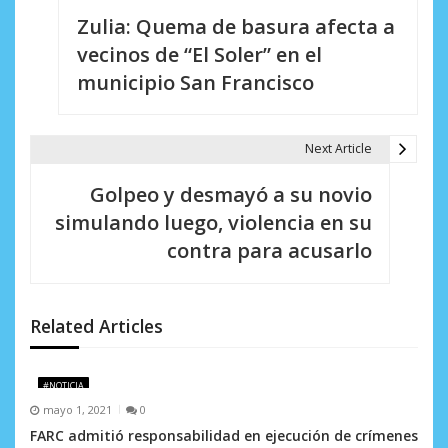
Zulia: Quema de basura afecta a
a
vecinos de “El Soler” en el
v
municipio San Francisco
e
g
Next Article
a
Golpeo y desmayó a su novio
c
simulando luego, violencia en su
i
contra para acusarlo
ó
n
Related Articles
d
e
#NOTICIA
mayo 1, 2021
0
e
FARC admitió responsabilidad en ejecución de crímenes