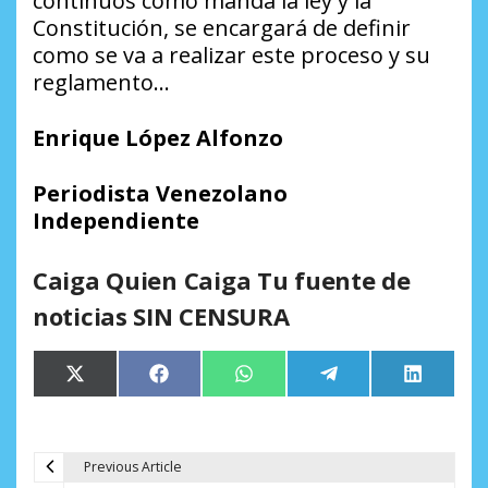
continuos como manda la ley y la
Constitución, se encargará de definir
como se va a realizar este proceso y su
reglamento…
Enrique López Alfonzo
Periodista Venezolano
Independiente
Caiga Quien Caiga Tu fuente de
noticias SIN CENSURA
Compartir
Compartir
Compartir
Compartir
Comparti
X
Facebook
WhatsApp
Telegram
LinkedIn
en
en
en
en
en
(Twitter)
Previous Article
N