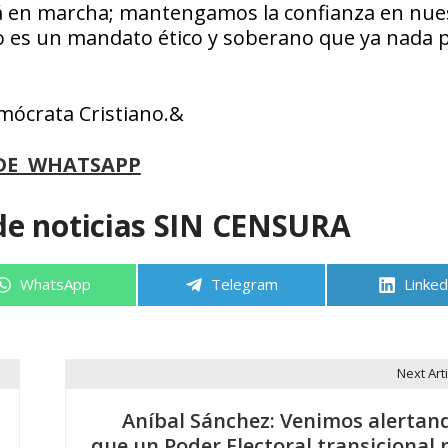
stá en marcha; mantengamos la confianza en nue
bio es un mandato ético y soberano que ya nada 
mócrata Cristiano.&
DE WHATSAPP
de noticias SIN CENSURA
Compartir
Compartir
Compa
WhatsApp
Telegram
Linked
en
en
en
Next Arti
Aníbal Sánchez: Venimos alertan
que un Poder Electoral transicional 