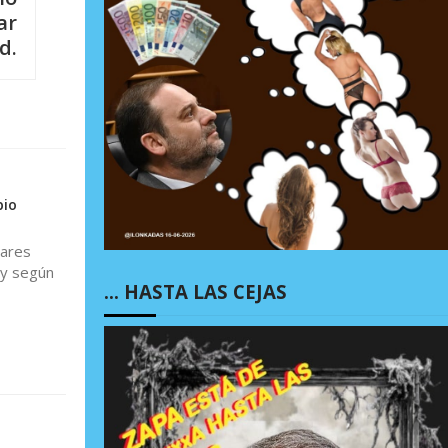
ar
d.
pio
tares
 y según
… HASTA LAS CEJAS