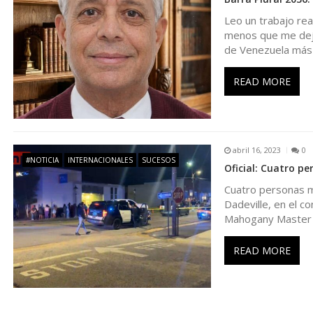
d
Leo un trabajo rea
e
menos que me deja,
de Venezuela más
e
READ MORE
n
t
abril 16, 2023
0
#NOTICIA
INTERNACIONALES
SUCESOS
r
Oficial: Cuatro p
Cuatro personas mu
a
Dadeville, en el c
Mahogany Master
d
READ MORE
a