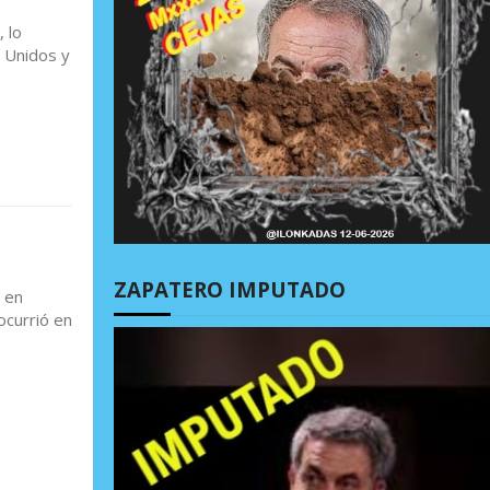
 lo
s Unidos y
ZAPATERO IMPUTADO
 en
ocurrió en