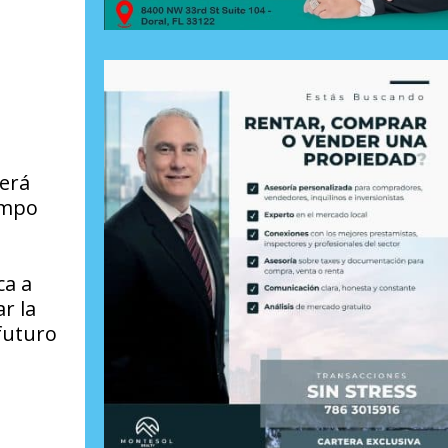
será
iempo
ca a
r la
futuro