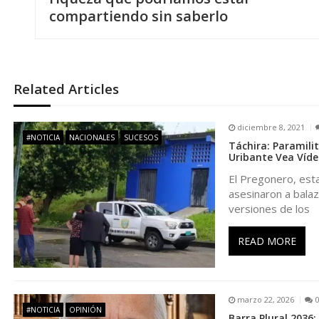
a
compartiendo sin saberlo
v
e
Related Articles
g
diciembre 8, 2021
a
#NOTICIA
NACIONALES
SUCESOS
Táchira: Paramilit
Uribante Vea Víde
c
El Pregonero, esta
asesinaron a balaz
i
versiones de los
ó
READ MORE
n
marzo 22, 2026
#NOTICIA
OPINIÓN
Barra Plural 2036: