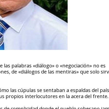
e las palabras «diálogo» o «negociación» no es
ones, de «diálogos de las mentiras» que solo sir
mo las cúpulas se sentaban a espaldas del país
us propios interlocutores en la acera del frente.
es de complicidad donde el pueblo soberano ja