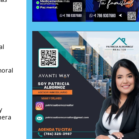
al
moral
y
nera