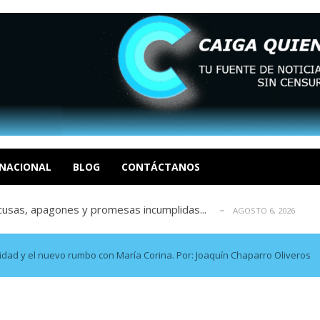
tica de derechos humanos en el Minister...
AGOSTO 6, 2026
 en un mercado impulsado por el auge de...
AGOSTO 6, 2026
o en La Guaira que hasta ahora no había ...
AGOSTO 6, 2026
idad? Por Dayana Cristina Duzoglou L.
NACIONAL
BLOG
CONTÁCTANOS
AGOSTO 6, 2026
xcusas, apagones y promesas incumplidas...
AGOSTO 6, 2026
tica de derechos humanos en el Minister...
AGOSTO 6, 2026
 en un mercado impulsado por el auge de...
AGOSTO 6, 2026
o en La Guaira que hasta ahora no había ...
AGOSTO 6, 2026
icidad y el nuevo rumbo con María Corina. Por: Joaquín Chaparro Oliveros
idad? Por Dayana Cristina Duzoglou L.
AGOSTO 6, 2026
xcusas, apagones y promesas incumplidas...
AGOSTO 6, 2026
tica de derechos humanos en el Minister...
AGOSTO 6, 2026