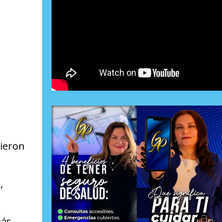
vieron
,
más