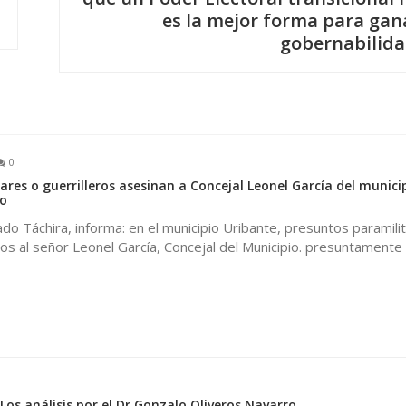
es la mejor forma para gan
gobernabilida
0
ares o guerrilleros asesinan a Concejal Leonel García del munici
o
do Táchira, informa: en el municipio Uribante, presuntos paramili
os al señor Leonel García, Concejal del Municipio. presuntamente
0
 Los análisis por el Dr Gonzalo Oliveros Navarro