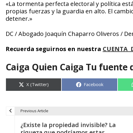
«La tormenta perfecta electoral y política e
propias fuerzas y la guardia en alto. El cam
detener.»
DC / Abogado Joaquín Chaparro Oliveros / De
Recuerda seguirnos en nuestra
CUENTA 
Caiga Quien Caiga Tu fuente 
Compartir
Compartir
X (Twitter)
Facebook
en
en
Previous Article
N
¿Existe la propiedad invisible? La
riqueza que podríamos estar