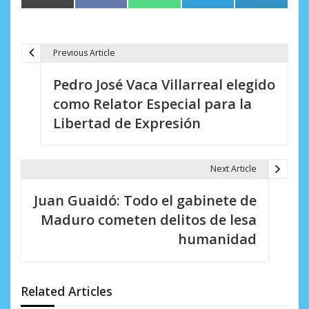
en
en
en
en
en
(Twitter)
Previous Article
N
Pedro José Vaca Villarreal elegido
a
como Relator Especial para la
v
Libertad de Expresión
e
g
Next Article
a
Juan Guaidó: Todo el gabinete de
c
Maduro cometen delitos de lesa
i
humanidad
ó
n
Related Articles