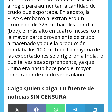
arregló para aumentar la cantidad de
crudo que exportaba. En agosto, la
PDVSA embarcó al extranjero un
promedio de 325 mil barriles por día
(bpd), el más alto en cuatro meses, con
la mayor parte proveniente de crudo
almacenado ya que la producción
rondaba los 100 mil bpd. La mayoría de
las exportaciones se dirigieron a India, lo
que tal vez sea sorprendente, ya que
China era hasta hace poco el mayor
comprador de crudo venezolano.
Caiga Quien Caiga Tu fuente de
noticias SIN CENSURA
Compartir
Compartir
Compartir
Compartir
Comparti
X
Facebook
WhatsApp
Telegram
LinkedIn