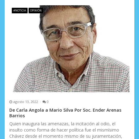
d
e
#NOTICIA
OPINIÓN
e
n
t
r
a
d
a
s
agosto 13, 2022
0
De Carla Angola a Mario Silva Por Soc. Ender Arenas
Barrios
Quien inaugura las amenazas, la incitación al odio, el
insulto como forma de hacer política fue el mismísimo
Chávez desde el momento mismo de su juramentación,