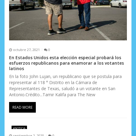
r
a
d
a
s
octubre 27, 2021
0
En Estados Unidos esta elección especial probará los
esfuerzos republicanos para enamorar a los votantes
latinos
En la foto John Lujan, un republicano que se postula para
representar al 118 ° Distrito en la Cámara de
Representantes de Texas, saludó a un votante en San
Antonio.Crédito...Tamir Kalifa para The New
READ MORE
#NOTICIA
septiembre 2, 2020
0