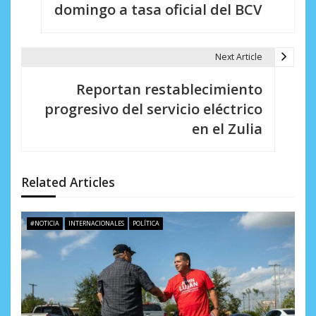
v
domingo a tasa oficial del BCV
e
g
Next Article
a
Reportan restablecimiento
c
progresivo del servicio eléctrico
i
en el Zulia
ó
n
Related Articles
d
e
#NOTICIA
INTERNACIONALES
POLÍTICA
e
n
t