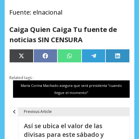
Fuente: elnacional
Caiga Quien Caiga Tu fuente de
noticias SIN CENSURA
Compartir
Compartir
Compartir
Compartir
Comparti
X
Facebook
WhatsApp
Telegram
LinkedIn
en
en
en
en
en
(Twitter)
Related tags :
María Corina Machado asegura que será presidenta “cuando
llegue el momento”
Previous Article
N
Así se ubica el valor de las
a
divisas para este sábado y