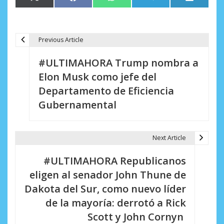
X
Facebook
WhatsApp
Telegram
LinkedIn
en
en
en
en
en
(Twitter)
Previous Article
N
#ULTIMAHORA Trump nombra a
a
Elon Musk como jefe del
v
Departamento de Eficiencia
e
Gubernamental
g
a
Next Article
c
#ULTIMAHORA Republicanos
i
eligen al senador John Thune de
Dakota del Sur, como nuevo líder
ó
de la mayoría: derrotó a Rick
n
Scott y John Cornyn