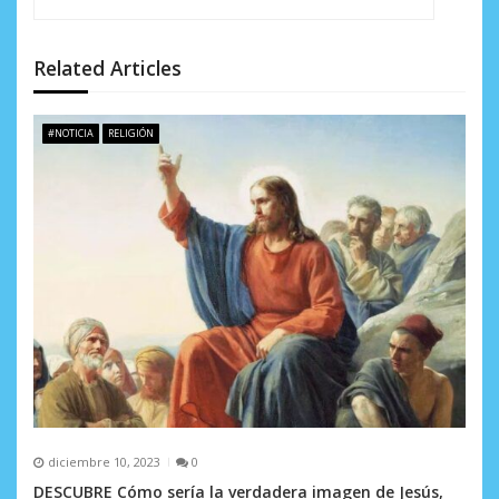
d
e
Related Articles
e
n
#NOTICIA
RELIGIÓN
t
r
a
d
a
s
diciembre 10, 2023
0
DESCUBRE Cómo sería la verdadera imagen de Jesús,