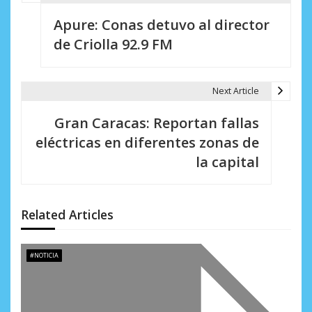
N
Apure: Conas detuvo al director
a
de Criolla 92.9 FM
v
e
Next Article
g
Gran Caracas: Reportan fallas
a
eléctricas en diferentes zonas de
c
la capital
i
ó
Related Articles
n
d
#NOTICIA
e
e