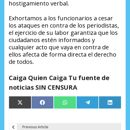
hostigamiento verbal.
Exhortamos a los funcionarios a cesar
los ataques en contra de los periodistas,
el ejercicio de su labor garantiza que los
ciudadanos estén informados y
cualquier acto que vaya en contra de
ellos afecta de forma directa el derecho
de todos.
Caiga Quien Caiga Tu fuente de
noticias SIN CENSURA
Compartir
Compartir
Compartir
Compartir
Comparti
X
Facebook
WhatsApp
Telegram
LinkedIn
en
en
en
en
en
(Twitter)
Previous Article