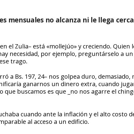
res mensuales no alcanza ni le llega cerca
n el Zulia– está «mollejúo» y creciendo. Quien l
hay necesidad, por ejemplo, preguntárselo a un
ese trago.
rró a Bs. 197, 24– nos golpea duro, demasiado, 
gnificaría ganarnos un dinero extra, cuando jug
 lo que buscamos es que _no nos agarre el ching
chaba cuando ante la inflación y el alto costo de
parable al acceso a un edificio.