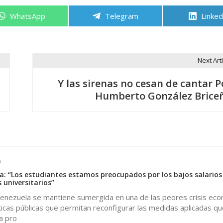
Compartir
Compartir
Compa
WhatsApp
Telegram
Linked
en
en
en
Next Arti
Y las sirenas no cesan de cantar P
Humberto González Brice
0
za: “Los estudiantes estamos preocupados por los bajos salarios
 universitarios”
 Venezuela se mantiene sumergida en una de las peores crisis ec
líticas públicas que permitan reconfigurar las medidas aplicadas qu
a pro