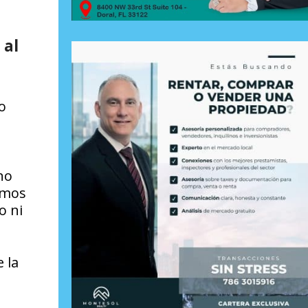
 al
o
no
amos
o ni
 la