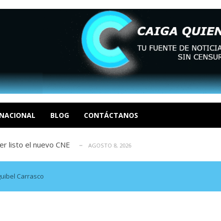
María Afiuni y llamó a reconstruir la...
AGOSTO 8, 2026
a y el cierre definitivo de su caso...
AGOSTO 8, 2026
NACIONAL
BLOG
CONTÁCTANOS
, 2026
r listo el nuevo CNE
AGOSTO 8, 2026
reconstruirse tras los terremotos
AGOSTO 8, 2026
María Afiuni y llamó a reconstruir la...
AGOSTO 8, 2026
a y el cierre definitivo de su caso...
AGOSTO 8, 2026
guibel Carrasco
, 2026
r listo el nuevo CNE
AGOSTO 8, 2026
reconstruirse tras los terremotos
AGOSTO 8, 2026