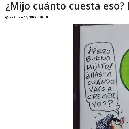
¿Mijo cuánto cuesta eso? 
Edmundo González celebró libertad plena de 
octubre 14, 2025
0