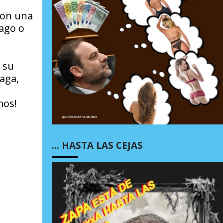
 con una
mago o
 su
aga,
mos!
… HASTA LAS CEJAS