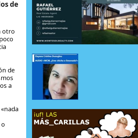
los de
a otro
mpoco
cia
ión de
ismos
ños a
 «nada
 o