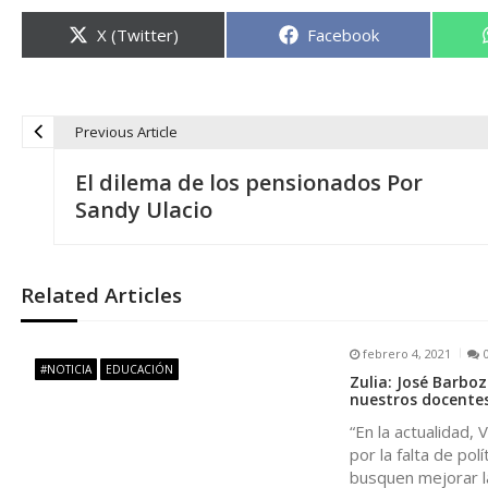
Compartir
Compartir
X (Twitter)
Facebook
en
en
Previous Article
N
El dilema de los pensionados Por
a
Sandy Ulacio
v
Related Articles
e
febrero 4, 2021
g
#NOTICIA
EDUCACIÓN
Zulia: José Barbo
nuestros docentes
a
“En la actualidad,
por la falta de po
c
busquen mejorar l