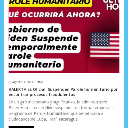
e
n
t
r
a
d
a
s
agosto 3, 2024
0
#ALERTA Es Oficial: Suspenden Parole humanitario por
encontrar procesos fraudulentos
En un giro inesperado y significativo, la administración
Biden-Harris ha decidido suspender de forma temporal el
programa de Parole Humanitario que beneficiaba a
ciudadanos de Cuba, Haití, Nicaragua