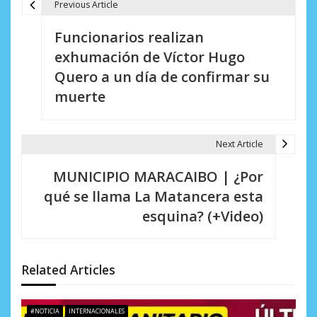
Previous Article
N
Funcionarios realizan
a
exhumación de Víctor Hugo
v
Quero a un día de confirmar su
e
muerte
g
a
Next Article
c
MUNICIPIO MARACAIBO | ¿Por
i
qué se llama La Matancera esta
esquina? (+Video)
ó
n
d
Related Articles
e
#NOTICIA
INTERNACIONALES