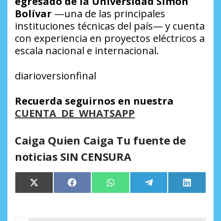
egresado de la Universidad Simón
Bolívar
—una de las principales
instituciones técnicas del país— y cuenta
con experiencia en proyectos eléctricos a
escala nacional e internacional.
diarioversionfinal
Recuerda seguirnos en nuestra
CUENTA DE WHATSAPP
Caiga Quien Caiga Tu fuente de
noticias SIN CENSURA
Compartir
Compartir
Compartir
Compartir
Comparti
X
Facebook
WhatsApp
Telegram
LinkedIn
en
en
en
en
en
(Twitter)